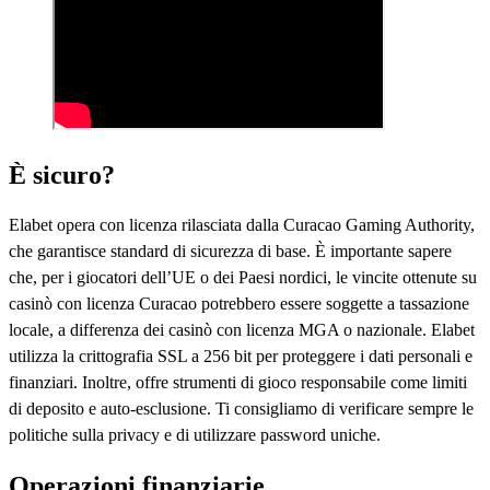
È sicuro?
Elabet opera con licenza rilasciata dalla Curacao Gaming Authority,
che garantisce standard di sicurezza di base. È importante sapere
che, per i giocatori dell’UE o dei Paesi nordici, le vincite ottenute su
casinò con licenza Curacao potrebbero essere soggette a tassazione
locale, a differenza dei casinò con licenza MGA o nazionale. Elabet
utilizza la crittografia SSL a 256 bit per proteggere i dati personali e
finanziari. Inoltre, offre strumenti di gioco responsabile come limiti
di deposito e auto-esclusione. Ti consigliamo di verificare sempre le
politiche sulla privacy e di utilizzare password uniche.
Operazioni finanziarie