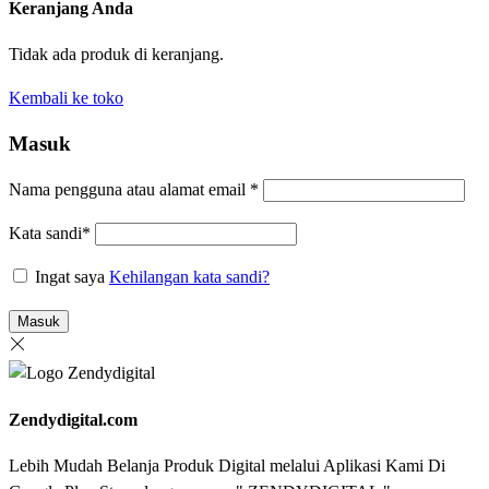
Keranjang Anda
Tidak ada produk di keranjang.
Kembali ke toko
Masuk
Nama pengguna atau alamat email
*
Kata sandi
*
Ingat saya
Kehilangan kata sandi?
Masuk
Zendydigital.com
Lebih Mudah Belanja Produk Digital melalui Aplikasi Kami Di