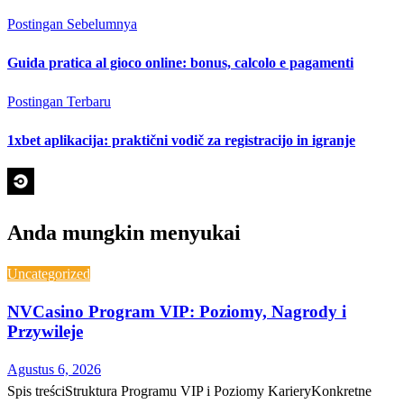
Postingan Sebelumnya
Guida pratica al gioco online: bonus, calcolo e pagamenti
Postingan Terbaru
1xbet aplikacija: praktični vodič za registracijo in igranje
Anda mungkin menyukai
Uncategorized
NVCasino Program VIP: Poziomy, Nagrody i
Przywileje
Agustus 6, 2026
Spis treściStruktura Programu VIP i Poziomy KarieryKonkretne