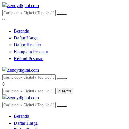
0
Beranda
Daftar Harga
Daftar Reseller
Komplain Pesanan
Refund Pesanan
0
Search
Beranda
Daftar Harga