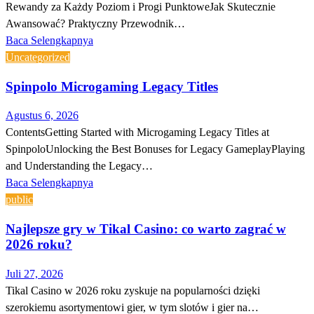
Rewandy za Każdy Poziom i Progi PunktoweJak Skutecznie
Awansować? Praktyczny Przewodnik…
Baca Selengkapnya
Uncategorized
Spinpolo Microgaming Legacy Titles
Agustus 6, 2026
ContentsGetting Started with Microgaming Legacy Titles at
SpinpoloUnlocking the Best Bonuses for Legacy GameplayPlaying
and Understanding the Legacy…
Baca Selengkapnya
public
Najlepsze gry w Tikal Casino: co warto zagrać w
2026 roku?
Juli 27, 2026
Tikal Casino w 2026 roku zyskuje na popularności dzięki
szerokiemu asortymentowi gier, w tym slotów i gier na…