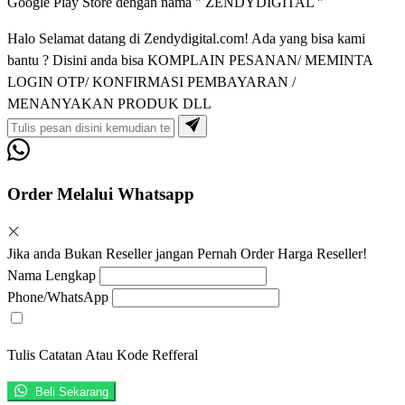
Google Play Store dengan nama " ZENDYDIGITAL "
Halo Selamat datang di Zendydigital.com! Ada yang bisa kami
bantu ? Disini anda bisa KOMPLAIN PESANAN/ MEMINTA
LOGIN OTP/ KONFIRMASI PEMBAYARAN /
MENANYAKAN PRODUK DLL
Order Melalui Whatsapp
Jika anda Bukan Reseller jangan Pernah Order Harga Reseller!
Nama Lengkap
Phone/WhatsApp
Tulis Catatan Atau Kode Refferal
Beli Sekarang