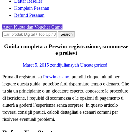
Daftar Reseller
Komplain Pesanan
Refund Pesanan
Agen Kuota dan Voucher Game
Search
Guida completa a Prewin: registrazione, scommesse
e prelievi
Maret 5, 2015
zendijuliansyah
Uncategorized
,
Prima di registrarti su
Prewin casino
, prenditi cinque minuti per
leggere questa guida: potrebbe farti risparmiare tempo e denaro. Che
tu sia un principiante o un giocatore esperto, conoscere le procedure
di iscrizione, i requisiti di scommessa e le opzioni di pagamento ti
aiuterà a goderti l’esperienza senza sorprese. In questo articolo
troverai consigli pratici, calcoli dettagliati e scenari comuni per
risolvere eventuali problemi.