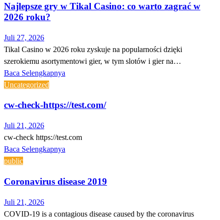
Najlepsze gry w Tikal Casino: co warto zagrać w
2026 roku?
Juli 27, 2026
Tikal Casino w 2026 roku zyskuje na popularności dzięki
szerokiemu asortymentowi gier, w tym slotów i gier na…
Baca Selengkapnya
Uncategorized
cw-check-https://test.com/
Juli 21, 2026
cw-check https://test.com
Baca Selengkapnya
public
Coronavirus disease 2019
Juli 21, 2026
COVID-19 is a contagious disease caused by the coronavirus