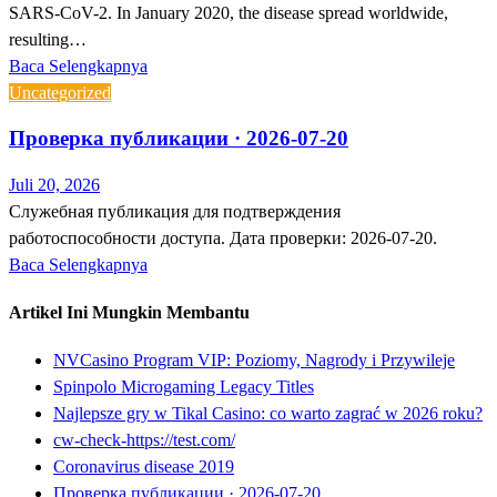
SARS-CoV-2. In January 2020, the disease spread worldwide,
resulting…
Baca Selengkapnya
Uncategorized
Проверка публикации · 2026-07-20
Juli 20, 2026
Служебная публикация для подтверждения
работоспособности доступа. Дата проверки: 2026-07-20.
Baca Selengkapnya
Artikel Ini Mungkin Membantu
NVCasino Program VIP: Poziomy, Nagrody i Przywileje
Spinpolo Microgaming Legacy Titles
Najlepsze gry w Tikal Casino: co warto zagrać w 2026 roku?
cw-check-https://test.com/
Coronavirus disease 2019
Проверка публикации · 2026-07-20