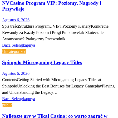
NVCasino Program VIP: Poziomy, Nagrody i
Przywileje
Agustus 6, 2026
Spis treściStruktura Programu VIP i Poziomy KarieryKonkretne
Rewandy za Każdy Poziom i Progi PunktoweJak Skutecznie
Awansować? Praktyczny Przewodnik…
Baca Selengkapnya
Uncategorized
Spinpolo Microgaming Legacy Titles
Agustus 6, 2026
ContentsGetting Started with Microgaming Legacy Titles at
SpinpoloUnlocking the Best Bonuses for Legacy GameplayPlaying
and Understanding the Legacy…
Baca Selengkapnya
public
Najlepsze gry w Tikal Casino: co warto zagrać w