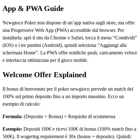
App & PWA Guide
Newgioco Poker non dispone di un’app nativa sugli store, ma offre
una Progressive Web App (PWA) accessibile dal browser. Per
installarla: apri il sito da Chrome o Safari, tocca il menu “Condividi”
(iOS) o i tre puntini (Android), quindi seleziona “Aggiungi alla
schermata Home”. La PWA offre notifiche push, caricamento veloce
e interfaccia ottimizzata per il gioco mobile.
Welcome Offer Explained
Il bonus di benvenuto per il poker newgioco prevede un match del
100% sul primo deposito fino a un importo massimo. Ecco un
esempio di calcolo:
Formula:
(Deposito + Bonus) × Requisito di scommessa
Esempio:
Depositi 100€ e ricevi 100€ di bonus (100% match fino a
500€). Il wagering requirement è 30x (bonus + deposito). Quindi: