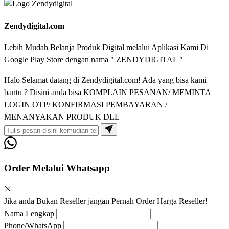
Zendydigital.com
Lebih Mudah Belanja Produk Digital melalui Aplikasi Kami Di
Google Play Store dengan nama " ZENDYDIGITAL "
Halo Selamat datang di Zendydigital.com! Ada yang bisa kami
bantu ? Disini anda bisa KOMPLAIN PESANAN/ MEMINTA
LOGIN OTP/ KONFIRMASI PEMBAYARAN /
MENANYAKAN PRODUK DLL
Order Melalui Whatsapp
Jika anda Bukan Reseller jangan Pernah Order Harga Reseller!
Nama Lengkap
Phone/WhatsApp