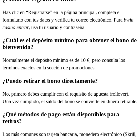
Haz clic en “Registrarse” en la página principal, completa el
formulario con tus datos y verifica tu correo electrónico. Para
bwin
casino entrar
, usa tu usuario y contraseña.
¿Cuál es el depósito mínimo para obtener el bono de
bienvenida?
Normalmente el depósito mínimo es de 10 €, pero consulta los
términos exactos en la sección de promociones.
¿Puedo retirar el bono directamente?
No, primero debes cumplir con el requisito de apuesta (rollover).
Una vez cumplido, el saldo del bono se convierte en dinero retirable.
¿Qué métodos de pago están disponibles para
retiros?
Los más comunes son tarjeta bancaria, monedero electrónico (Skrill,