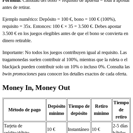
Fórmula:
Cantidad del bono × requisito de apuesta = total a apostar
antes de retirar.
Ejemplo numérico: Depósito = 100 €, bono = 100 € (100%),
requisito = 35x. Entonces: 100 € × 35 = 3.500 €. Debes apostar
3.500 € en los juegos elegibles antes de que el bono se convierta en
dinero retirable.
Importante: No todos los juegos contribuyen igual al requisito. Las
tragamonedas suelen contribuir al 100%, mientras que la ruleta o el
blackjack pueden contribuir solo un 10% o incluso 0%. Consulta las
bwin promociones
para conocer los detalles exactos de cada oferta.
Money In, Money Out
Tiempo
Depósito
Tiempo de
Retiro
Método de pago
de
mínimo
depósito
mínimo
retiro
Tarjeta de
2-5 días
10 €
Instantáneo
10 €
crédito/débito
hábiles