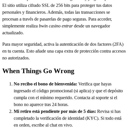
El sitio utiliza cifrado SSL de 256 bits para proteger tus datos
personales y financieros. Además, todas las transacciones se
procesan a través de pasarelas de pago seguras. Para acceder,
simplemente realiza
bwin casino entrar
desde un navegador
actualizado.
Para mayor seguridad, activa la autenticación de dos factores (2FA)
en tu cuenta. Esto añade una capa extra de protección contra accesos
no autorizados.
When Things Go Wrong
No recibo el bono de bienvenida:
Verifica que hayas
ingresado el código promocional (si aplica) y que el depósito
cumpla con el mínimo requerido. Contacta al soporte si el
bono no aparece tras 24 horas.
Mi retiro está pendiente por más de 5 días:
Revisa si has
completado la verificación de identidad (KYC). Si todo está
en orden, escribe al chat en vivo.