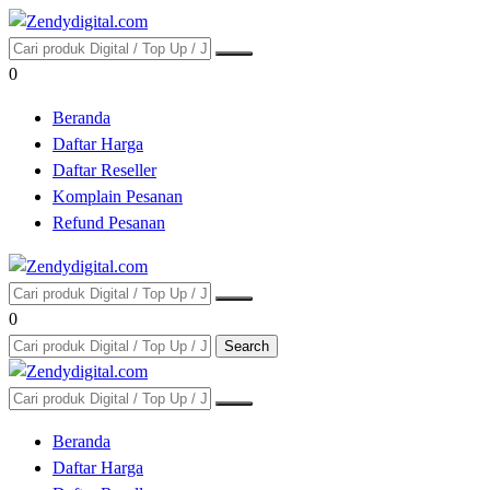
0
Beranda
Daftar Harga
Daftar Reseller
Komplain Pesanan
Refund Pesanan
0
Search
Beranda
Daftar Harga