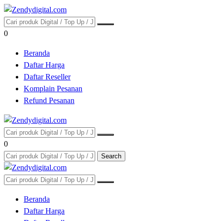
0
Beranda
Daftar Harga
Daftar Reseller
Komplain Pesanan
Refund Pesanan
0
Search
Beranda
Daftar Harga