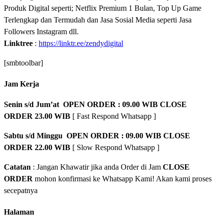
Produk Digital seperti; Netflix Premium 1 Bulan, Top Up Game
Terlengkap dan Termudah dan Jasa Sosial Media seperti Jasa
Followers Instagram dll.
Linktree
:
https://linktr.ee/zendydigital
[smbtoolbar]
Jam Kerja
Senin s/d Jum’at OPEN ORDER : 09.00 WIB CLOSE
ORDER 23.00 WIB
[ Fast Respond Whatsapp ]
Sabtu s/d Minggu OPEN ORDER : 09.00 WIB CLOSE
ORDER 22.00 WIB
[ Slow Respond Whatsapp ]
Catatan
: Jangan Khawatir jika anda Order di Jam
CLOSE
ORDER
mohon konfirmasi ke Whatsapp Kami! Akan kami proses
secepatnya
Halaman