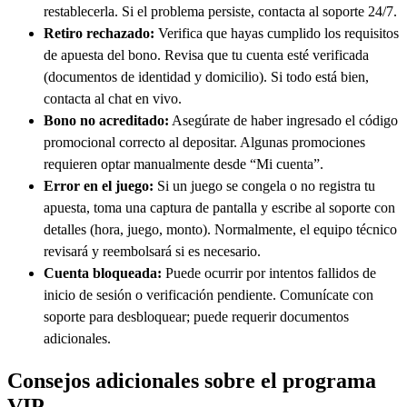
restablecerla. Si el problema persiste, contacta al soporte 24/7.
Retiro rechazado:
Verifica que hayas cumplido los requisitos
de apuesta del bono. Revisa que tu cuenta esté verificada
(documentos de identidad y domicilio). Si todo está bien,
contacta al chat en vivo.
Bono no acreditado:
Asegúrate de haber ingresado el código
promocional correcto al depositar. Algunas promociones
requieren optar manualmente desde “Mi cuenta”.
Error en el juego:
Si un juego se congela o no registra tu
apuesta, toma una captura de pantalla y escribe al soporte con
detalles (hora, juego, monto). Normalmente, el equipo técnico
revisará y reembolsará si es necesario.
Cuenta bloqueada:
Puede ocurrir por intentos fallidos de
inicio de sesión o verificación pendiente. Comunícate con
soporte para desbloquear; puede requerir documentos
adicionales.
Consejos adicionales sobre el programa
VIP