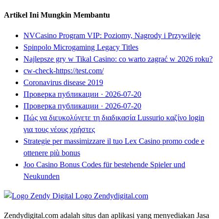
Artikel Ini Mungkin Membantu
NVCasino Program VIP: Poziomy, Nagrody i Przywileje
Spinpolo Microgaming Legacy Titles
Najlepsze gry w Tikal Casino: co warto zagrać w 2026 roku?
cw-check-https://test.com/
Coronavirus disease 2019
Проверка публикации · 2026-07-20
Проверка публикации · 2026-07-20
Πώς να διευκολύνετε τη διαδικασία Lussurio καζίνο login
για τους νέους χρήστες
Strategie per massimizzare il tuo Lex Casino promo code e
ottenere più bonus
Joo Casino Bonus Codes für bestehende Spieler und
Neukunden
Zendydigital.com adalah situs dan aplikasi yang menyediakan Jasa