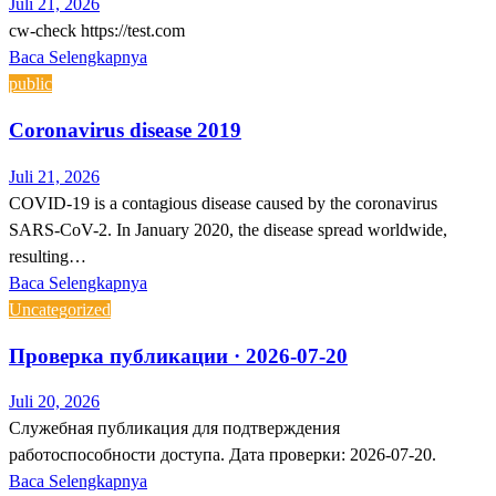
Juli 21, 2026
cw-check https://test.com
Baca Selengkapnya
public
Coronavirus disease 2019
Juli 21, 2026
COVID-19 is a contagious disease caused by the coronavirus
SARS-CoV-2. In January 2020, the disease spread worldwide,
resulting…
Baca Selengkapnya
Uncategorized
Проверка публикации · 2026-07-20
Juli 20, 2026
Служебная публикация для подтверждения
работоспособности доступа. Дата проверки: 2026-07-20.
Baca Selengkapnya