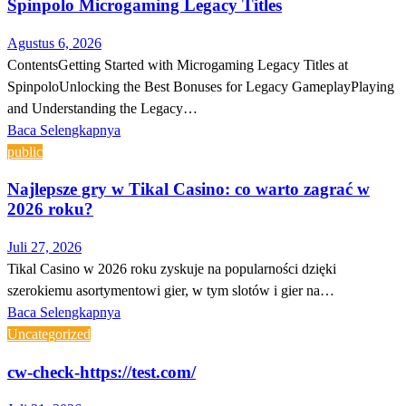
Spinpolo Microgaming Legacy Titles
Agustus 6, 2026
ContentsGetting Started with Microgaming Legacy Titles at
SpinpoloUnlocking the Best Bonuses for Legacy GameplayPlaying
and Understanding the Legacy…
Baca Selengkapnya
public
Najlepsze gry w Tikal Casino: co warto zagrać w
2026 roku?
Juli 27, 2026
Tikal Casino w 2026 roku zyskuje na popularności dzięki
szerokiemu asortymentowi gier, w tym slotów i gier na…
Baca Selengkapnya
Uncategorized
cw-check-https://test.com/