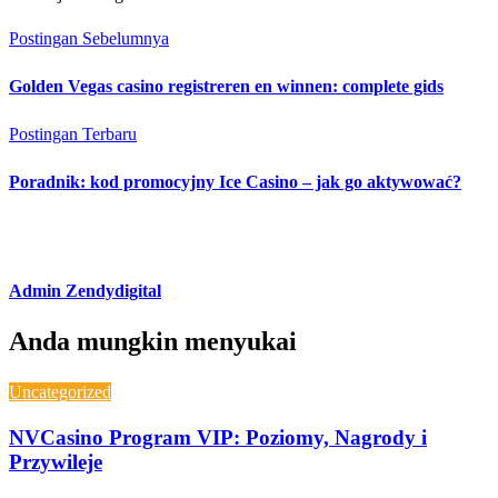
Postingan Sebelumnya
Golden Vegas casino registreren en winnen: complete gids
Postingan Terbaru
Poradnik: kod promocyjny Ice Casino – jak go aktywować?
Admin Zendydigital
Anda mungkin menyukai
Uncategorized
NVCasino Program VIP: Poziomy, Nagrody i
Przywileje