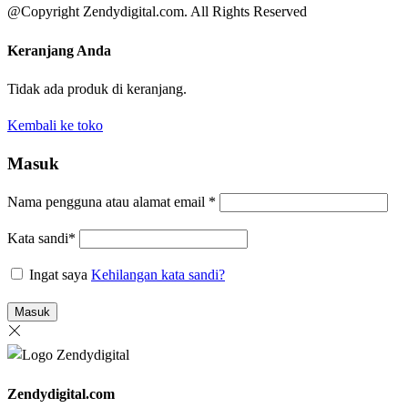
@Copyright Zendydigital.com. All Rights Reserved
Keranjang Anda
Tidak ada produk di keranjang.
Kembali ke toko
Masuk
Nama pengguna atau alamat email
*
Kata sandi
*
Ingat saya
Kehilangan kata sandi?
Masuk
Zendydigital.com