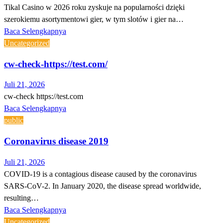
Tikal Casino w 2026 roku zyskuje na popularności dzięki
szerokiemu asortymentowi gier, w tym slotów i gier na…
Baca Selengkapnya
Uncategorized
cw-check-https://test.com/
Juli 21, 2026
cw-check https://test.com
Baca Selengkapnya
public
Coronavirus disease 2019
Juli 21, 2026
COVID-19 is a contagious disease caused by the coronavirus
SARS-CoV-2. In January 2020, the disease spread worldwide,
resulting…
Baca Selengkapnya
Uncategorized