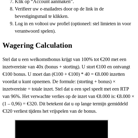
Klik op “Account aanmaken”.
Verifieer uw e-mailadres door op de link in de
bevestigingsmail te klikken.
Log in en voltooi uw profiel (optioneel: stel limieten in voor
verantwoord spelen).
Wagering Calculation
Stel dat u een welkomstbonus krijgt van 100% tot €200 met een
inzetvereiste van 40x (bonus + storting). U stort €100 en ontvangt
€100 bonus. U moet dan (€100 + €100) * 40 = €8.000 inzetten
voordat u kunt opnemen. De formule: (storting + bonus) ×
inzetvereiste = totale inzet. Stel dat u een spel speelt met een RTP
van 96%. Het verwachte verlies op de inzet van €8.000 is: €8.000 ×
(1 – 0,96) = €320. Dit betekent dat u op lange termijn gemiddeld
€320 verliest tijdens het vrijspelen van de bonus.