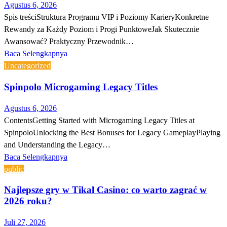
Agustus 6, 2026
Spis treściStruktura Programu VIP i Poziomy KarieryKonkretne
Rewandy za Każdy Poziom i Progi PunktoweJak Skutecznie
Awansować? Praktyczny Przewodnik…
Baca Selengkapnya
Uncategorized
Spinpolo Microgaming Legacy Titles
Agustus 6, 2026
ContentsGetting Started with Microgaming Legacy Titles at
SpinpoloUnlocking the Best Bonuses for Legacy GameplayPlaying
and Understanding the Legacy…
Baca Selengkapnya
public
Najlepsze gry w Tikal Casino: co warto zagrać w
2026 roku?
Juli 27, 2026