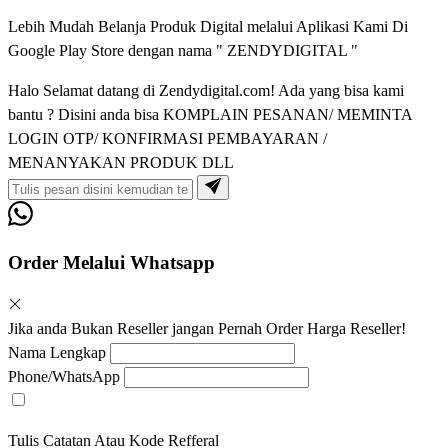
Lebih Mudah Belanja Produk Digital melalui Aplikasi Kami Di
Google Play Store dengan nama " ZENDYDIGITAL "
Halo Selamat datang di Zendydigital.com! Ada yang bisa kami
bantu ? Disini anda bisa KOMPLAIN PESANAN/ MEMINTA
LOGIN OTP/ KONFIRMASI PEMBAYARAN /
MENANYAKAN PRODUK DLL
Order Melalui Whatsapp
Jika anda Bukan Reseller jangan Pernah Order Harga Reseller!
Nama Lengkap
Phone/WhatsApp
Tulis Catatan Atau Kode Refferal