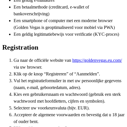
Een geldig e-mailadres
Een betaalmethode (creditcard, e-wallet of
bankoverschrijving)
Een smartphone of computer met een moderne browser
(Golden Vegas is geoptimaliseerd voor mobiel via PWA)
Een geldig legitimatiebewijs voor verificatie (KYC-proces)
Registration
Ga naar de officiële website van
https://goldenvegas.eu.com/
via uw browser.
Klik op de knop “Registreren” of “Aanmelden”.
Vul het registratieformulier in met uw persoonlijke gegevens
(naam, e-mail, geboortedatum, adres).
Kies een gebruikersnaam en wachtwoord (gebruik een sterk
wachtwoord met hoofdletters, cijfers en symbolen).
Selecteer uw voorkeursvaluta (bijv. EUR).
Accepteer de algemene voorwaarden en bevestig dat u 18 jaar
of ouder bent.