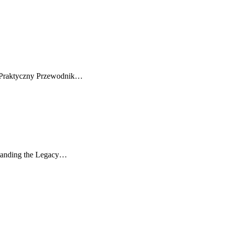
? Praktyczny Przewodnik…
standing the Legacy…