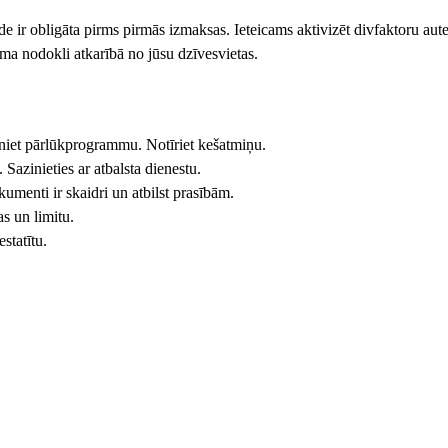
 ir obligāta pirms pirmās izmaksas. Ieteicams aktivizēt divfaktoru aut
uma nodokli atkarībā no jūsu dzīvesvietas.
niet pārlūkprogrammu. Notīriet kešatmiņu.
Sazinieties ar atbalsta dienestu.
kumenti ir skaidri un atbilst prasībām.
as un limitu.
statītu.