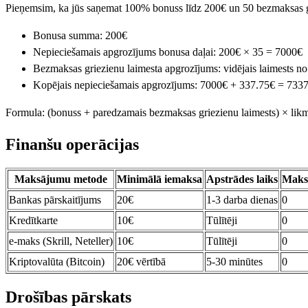
Pieņemsim, ka jūs saņemat 100% bonuss līdz 200€ un 50 bezmaksas g
Bonusa summa: 200€
Nepieciešamais apgrozījums bonusa daļai: 200€ × 35 = 7000€
Bezmaksas griezienu laimesta apgrozījums: vidējais laimests no
Kopējais nepieciešamais apgrozījums: 7000€ + 337.75€ = 733
Formula: (bonuss + paredzamais bezmaksas griezienu laimests) × likm
Finanšu operācijas
Maksājumu metode
Minimālā iemaksa
Apstrādes laiks
Maks
Bankas pārskaitījums
20€
1-3 darba dienas
0
Kredītkarte
10€
Tūlītēji
0
e-maks (Skrill, Neteller)
10€
Tūlītēji
0
Kriptovalūta (Bitcoin)
20€ vērtībā
5-30 minūtes
0
Drošības pārskats