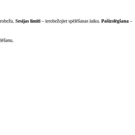
 robežu.
Sesijas limiti
– ierobežojiet spēlēšanas laiku.
Pašizslēgšana
–
ēlēšanu.