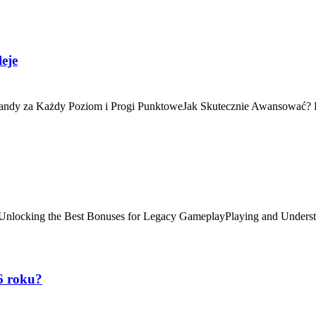
eje
ewandy za Każdy Poziom i Progi PunktoweJak Skutecznie Awansować
loUnlocking the Best Bonuses for Legacy GameplayPlaying and Under
6 roku?