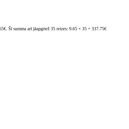
65€. Šī summa arī jāapgriež 35 reizes: 9.65 × 35 = 337.75€