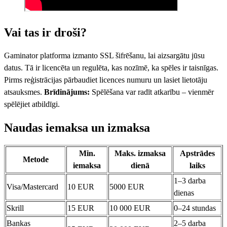
Vai tas ir droši?
Gaminator platforma izmanto SSL šifrēšanu, lai aizsargātu jūsu
datus. Tā ir licencēta un regulēta, kas nozīmē, ka spēles ir taisnīgas.
Pirms reģistrācijas pārbaudiet licences numuru un lasiet lietotāju
atsauksmes.
Brīdinājums:
Spēlēšana var radīt atkarību – vienmēr
spēlējiet atbildīgi.
Naudas iemaksa un izmaksa
Min.
Maks. izmaksa
Apstrādes
Metode
iemaksa
dienā
laiks
1–3 darba
Visa/Mastercard
10 EUR
5000 EUR
dienas
Skrill
15 EUR
10 000 EUR
0–24 stundas
Bankas
2–5 darba