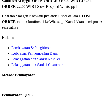
Sabtu s/d Minggu OPEN ORDER : 09.00 WIB CLOSE
ORDER 22.00 WIB
[ Slow Respond Whatsapp ]
Catatan
: Jangan Khawatir jika anda Order di Jam
CLOSE
ORDER
mohon konfirmasi ke Whatsapp Kami! Akan kami proses
secepatnya
Halaman
Pembayaran & Pengiriman
Kebijakan Pengembalian Dana
Pelanggaran dan Sanksi Reseller
Pelanggaran dan Sanksi Costumer
Metode Pembayaran
Pembayaran QRIS