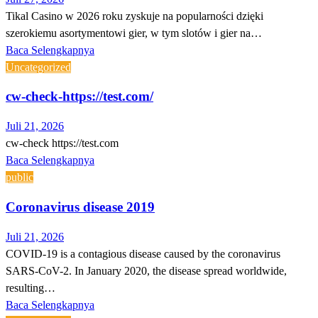
Tikal Casino w 2026 roku zyskuje na popularności dzięki
szerokiemu asortymentowi gier, w tym slotów i gier na…
Baca Selengkapnya
Uncategorized
cw-check-https://test.com/
Juli 21, 2026
cw-check https://test.com
Baca Selengkapnya
public
Coronavirus disease 2019
Juli 21, 2026
COVID-19 is a contagious disease caused by the coronavirus
SARS-CoV-2. In January 2020, the disease spread worldwide,
resulting…
Baca Selengkapnya