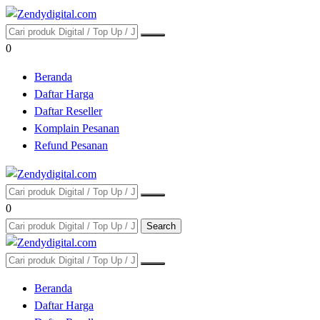
0
Beranda
Daftar Harga
Daftar Reseller
Komplain Pesanan
Refund Pesanan
0
Search
Beranda
Daftar Harga