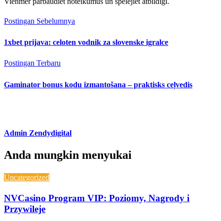
Vienmēr pārbaudiet noteikumus un spēlējiet atbildīgi.
Postingan Sebelumnya
1xbet prijava: celoten vodnik za slovenske igralce
Postingan Terbaru
Gaminator bonus kodu izmantošana – praktisks ceļvedis
Admin Zendydigital
Anda mungkin menyukai
Uncategorized
NVCasino Program VIP: Poziomy, Nagrody i
Przywileje