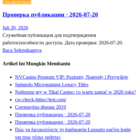
Uncategorized
Проверка публикации · 2026-07-20
Juli 20, 2026
Служебная публикация для подтверждения
работоспособности доступа. Дата проверки: 2026-07-20.
Baca Selengkapnya
Artikel Ini Mungkin Membantu
NVCasino Program VIP: Poziomy, Nagrody i Przywileje
Spinpolo Microgaming Legacy Titles
Najlepsze gry w Tikal Casino: co warto zagrać w 2026 roku?
cw-check-https://test.com/
Coronavirus disease 2019
Проверка публикации · 2026-07-20
Проверка публикации · 2026-07-20
Πώς να διευκολύνετε τη διαδικασία Lussurio καζίνο login
για τους νέους χρήστες