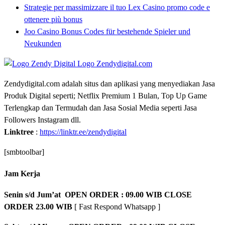
Strategie per massimizzare il tuo Lex Casino promo code e
ottenere più bonus
Joo Casino Bonus Codes für bestehende Spieler und
Neukunden
Zendydigital.com adalah situs dan aplikasi yang menyediakan Jasa
Produk Digital seperti; Netflix Premium 1 Bulan, Top Up Game
Terlengkap dan Termudah dan Jasa Sosial Media seperti Jasa
Followers Instagram dll.
Linktree
:
https://linktr.ee/zendydigital
[smbtoolbar]
Jam Kerja
Senin s/d Jum’at OPEN ORDER : 09.00 WIB CLOSE
ORDER 23.00 WIB
[ Fast Respond Whatsapp ]