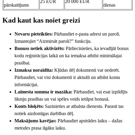
25 EUR
20 000 EUR
pārskaitījums
dienas
Kad kaut kas noiet greizi
Nevaru pieteikties:
Pārbaudiet e-pasta adresi un paroli.
Izmantojiet “Aizmirsāt paroli?” funkciju.
Bonuss netiek aktivizēts:
Pārliecinieties, ka ievadījāt bonus
kodu reģistrācijas laikā un ka iemaksa atbilst minimālajai
prasībai.
Izmaksa noraidīta:
Kļūdas dēļ dokumenti var nederēt.
Pārbaudiet, vai visi dokumenti ir aktuāli un atbilst konta
informācijai.
Laimesta summa ir mazāka:
Pārbaudiet, vai esat izpildījis
likmju prasības un vai spēles veids ietilpst bonusā.
Konts bloķēts:
Sazinieties ar atbalsta dienestu. Parasti tas
notiek aizdomīgas darbības dēļ.
Maksājums kavējas:
Pārbaudiet apstrādes laiku – dažas
metodes prasa ilgāku laiku.