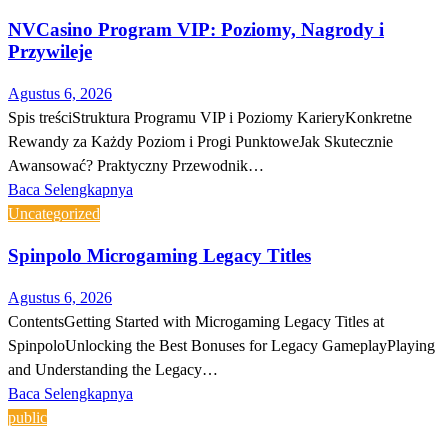
NVCasino Program VIP: Poziomy, Nagrody i
Przywileje
Agustus 6, 2026
Spis treściStruktura Programu VIP i Poziomy KarieryKonkretne
Rewandy za Każdy Poziom i Progi PunktoweJak Skutecznie
Awansować? Praktyczny Przewodnik…
Baca Selengkapnya
Uncategorized
Spinpolo Microgaming Legacy Titles
Agustus 6, 2026
ContentsGetting Started with Microgaming Legacy Titles at
SpinpoloUnlocking the Best Bonuses for Legacy GameplayPlaying
and Understanding the Legacy…
Baca Selengkapnya
public