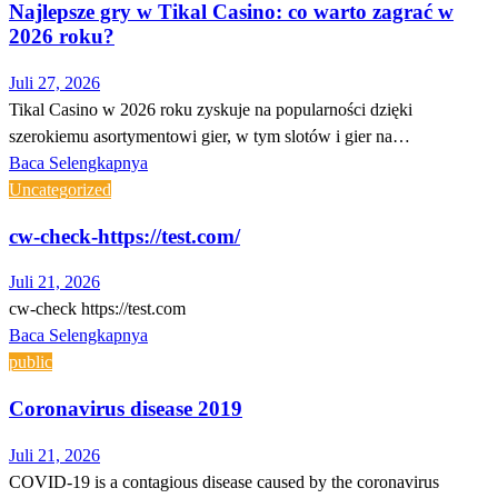
Najlepsze gry w Tikal Casino: co warto zagrać w
2026 roku?
Juli 27, 2026
Tikal Casino w 2026 roku zyskuje na popularności dzięki
szerokiemu asortymentowi gier, w tym slotów i gier na…
Baca Selengkapnya
Uncategorized
cw-check-https://test.com/
Juli 21, 2026
cw-check https://test.com
Baca Selengkapnya
public
Coronavirus disease 2019
Juli 21, 2026
COVID-19 is a contagious disease caused by the coronavirus