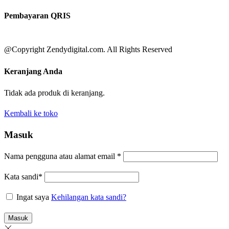
Pembayaran QRIS
@Copyright Zendydigital.com. All Rights Reserved
Keranjang Anda
Tidak ada produk di keranjang.
Kembali ke toko
Masuk
Nama pengguna atau alamat email
*
Kata sandi
*
Ingat saya
Kehilangan kata sandi?
Masuk