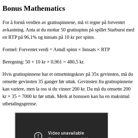
Bonus Mathematics
For å forstå verdien av gratisspinnene, må vi regne på forventet
avkastning. Anta at du mottar 50 gratisspinn på spillet Starburst med
en RTP på 96,1% og innsats på 10 kr per spinn.
Formel: Forventet verdi = Antall spinn × Innsats × RTP
Beregning: 50 × 10 kr × 0,961 = 480,5 kr.
Hvis gratisspinnene har et omsetningskrav på 35x gevinsten, må du
omsette gevinsten 35 ganger før uttak. Gevinsten fra gratisspinnene
kan variere, men la oss si du vinner 200 kr. Da må du omsette 200
kr × 35 = 7000 kr før uttak. Merk at bonusen kan ha en maksimal
utbetalingsgrense.