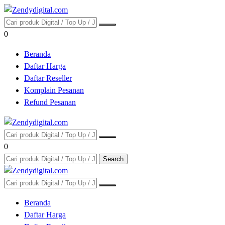
0
Beranda
Daftar Harga
Daftar Reseller
Komplain Pesanan
Refund Pesanan
0
Search
Beranda
Daftar Harga