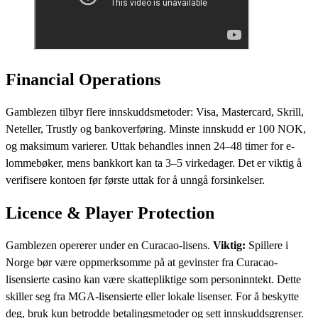
Financial Operations
Gamblezen tilbyr flere innskuddsmetoder: Visa, Mastercard, Skrill,
Neteller, Trustly og bankoverføring. Minste innskudd er 100 NOK,
og maksimum varierer. Uttak behandles innen 24–48 timer for e-
lommebøker, mens bankkort kan ta 3–5 virkedager. Det er viktig å
verifisere kontoen før første uttak for å unngå forsinkelser.
Licence & Player Protection
Gamblezen opererer under en Curacao-lisens.
Viktig:
Spillere i
Norge bør være oppmerksomme på at gevinster fra Curacao-
lisensierte casino kan være skattepliktige som personinntekt. Dette
skiller seg fra MGA-lisensierte eller lokale lisenser. For å beskytte
deg, bruk kun betrodde betalingsmetoder og sett innskuddsgrenser.