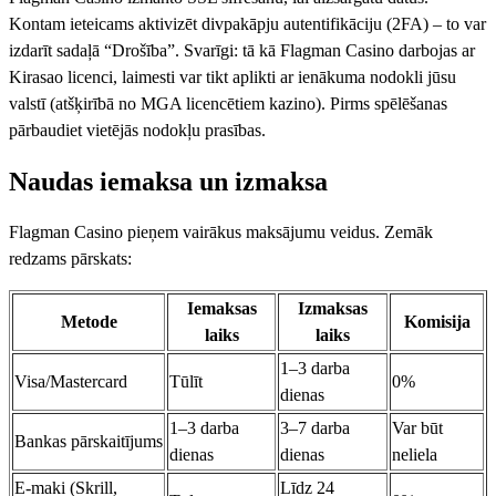
Kontam ieteicams aktivizēt divpakāpju autentifikāciju (2FA) – to var
izdarīt sadaļā “Drošība”. Svarīgi: tā kā Flagman Casino darbojas ar
Kirasao licenci, laimesti var tikt aplikti ar ienākuma nodokli jūsu
valstī (atšķirībā no MGA licencētiem kazino). Pirms spēlēšanas
pārbaudiet vietējās nodokļu prasības.
Naudas iemaksa un izmaksa
Flagman Casino pieņem vairākus maksājumu veidus. Zemāk
redzams pārskats:
Iemaksas
Izmaksas
Metode
Komisija
laiks
laiks
1–3 darba
Visa/Mastercard
Tūlīt
0%
dienas
1–3 darba
3–7 darba
Var būt
Bankas pārskaitījums
dienas
dienas
neliela
E-maki (Skrill,
Līdz 24