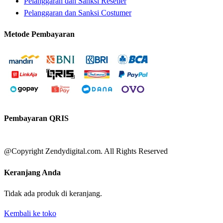
Pelanggaran dan Sanksi Reseller
Pelanggaran dan Sanksi Costumer
Metode Pembayaran
Pembayaran QRIS
@Copyright Zendydigital.com. All Rights Reserved
Keranjang Anda
Tidak ada produk di keranjang.
Kembali ke toko