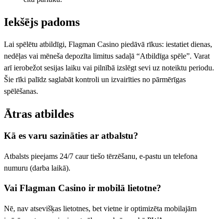
Iekšējs padoms
Lai spēlētu atbildīgi, Flagman Casino piedāvā rīkus: iestatiet dienas,
nedēļas vai mēneša depozīta limitus sadaļā “Atbildīga spēle”. Varat
arī ierobežot sesijas laiku vai pilnībā izslēgt sevi uz noteiktu periodu.
Šie rīki palīdz saglabāt kontroli un izvairīties no pārmērīgas
spēlēšanas.
Ātras atbildes
Kā es varu sazināties ar atbalstu?
Atbalsts pieejams 24/7 caur tiešo tērzēšanu, e-pastu un telefona
numuru (darba laikā).
Vai Flagman Casino ir mobilā lietotne?
Nē, nav atsevišķas lietotnes, bet vietne ir optimizēta mobilajām