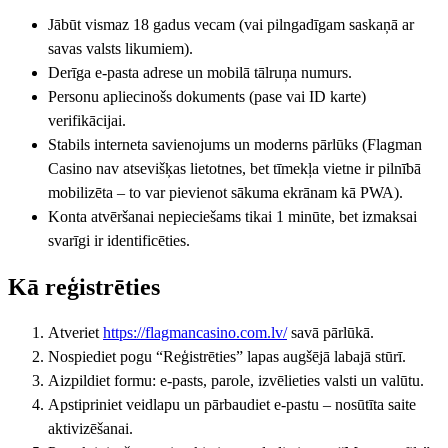
Jābūt vismaz 18 gadus vecam (vai pilngadīgam saskaņā ar
savas valsts likumiem).
Derīga e-pasta adrese un mobilā tālruņa numurs.
Personu apliecinošs dokuments (pase vai ID karte)
verifikācijai.
Stabils interneta savienojums un moderns pārlūks (Flagman
Casino nav atsevišķas lietotnes, bet tīmekļa vietne ir pilnībā
mobilizēta – to var pievienot sākuma ekrānam kā PWA).
Konta atvēršanai nepieciešams tikai 1 minūte, bet izmaksai
svarīgi ir identificēties.
Kā reģistrēties
Atveriet
https://flagmancasino.com.lv/
savā pārlūkā.
Nospiediet pogu “Reģistrēties” lapas augšējā labajā stūrī.
Aizpildiet formu: e-pasts, parole, izvēlieties valsti un valūtu.
Apstipriniet veidlapu un pārbaudiet e-pastu – nosūtīta saite
aktivizēšanai.