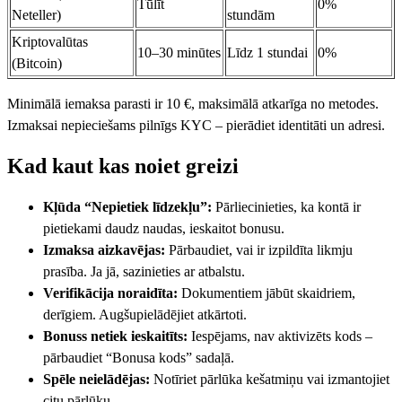
Tūlīt
0%
Neteller)
stundām
Kriptovalūtas
10–30 minūtes
Līdz 1 stundai
0%
(Bitcoin)
Minimālā iemaksa parasti ir 10 €, maksimālā atkarīga no metodes.
Izmaksai nepieciešams pilnīgs KYC – pierādiet identitāti un adresi.
Kad kaut kas noiet greizi
Kļūda “Nepietiek līdzekļu”:
Pārliecinieties, ka kontā ir
pietiekami daudz naudas, ieskaitot bonusu.
Izmaksa aizkavējas:
Pārbaudiet, vai ir izpildīta likmju
prasība. Ja jā, sazinieties ar atbalstu.
Verifikācija noraidīta:
Dokumentiem jābūt skaidriem,
derīgiem. Augšupielādējiet atkārtoti.
Bonuss netiek ieskaitīts:
Iespējams, nav aktivizēts kods –
pārbaudiet “Bonusa kods” sadaļā.
Spēle neielādējas:
Notīriet pārlūka kešatmiņu vai izmantojiet
citu pārlūku.