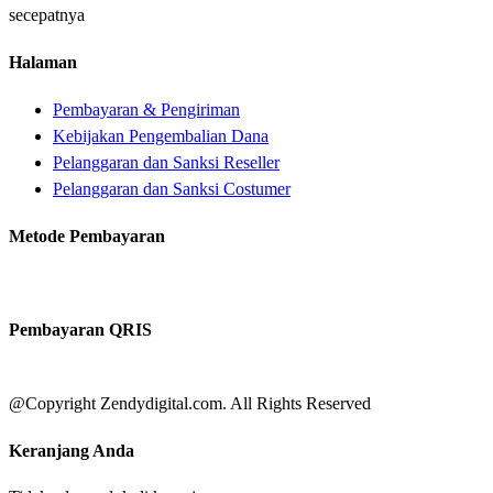
secepatnya
Halaman
Pembayaran & Pengiriman
Kebijakan Pengembalian Dana
Pelanggaran dan Sanksi Reseller
Pelanggaran dan Sanksi Costumer
Metode Pembayaran
Pembayaran QRIS
@Copyright Zendydigital.com. All Rights Reserved
Keranjang Anda