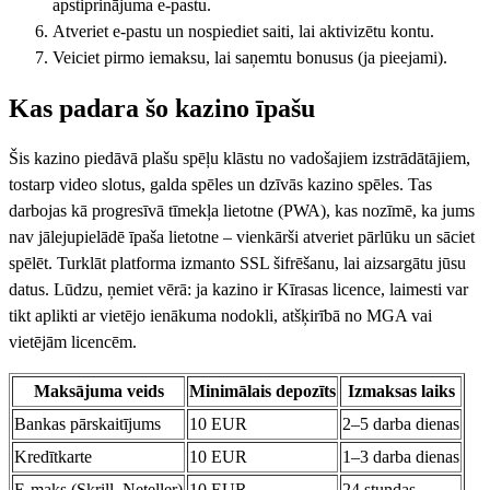
apstiprinājuma e-pastu.
Atveriet e-pastu un nospiediet saiti, lai aktivizētu kontu.
Veiciet pirmo iemaksu, lai saņemtu bonusus (ja pieejami).
Kas padara šo kazino īpašu
Šis kazino piedāvā plašu spēļu klāstu no vadošajiem izstrādātājiem,
tostarp video slotus, galda spēles un dzīvās kazino spēles. Tas
darbojas kā progresīvā tīmekļa lietotne (PWA), kas nozīmē, ka jums
nav jālejupielādē īpaša lietotne – vienkārši atveriet pārlūku un sāciet
spēlēt. Turklāt platforma izmanto SSL šifrēšanu, lai aizsargātu jūsu
datus. Lūdzu, ņemiet vērā: ja kazino ir Kīrasas licence, laimesti var
tikt aplikti ar vietējo ienākuma nodokli, atšķirībā no MGA vai
vietējām licencēm.
Maksājuma veids
Minimālais depozīts
Izmaksas laiks
Bankas pārskaitījums
10 EUR
2–5 darba dienas
Kredītkarte
10 EUR
1–3 darba dienas
E-maks (Skrill, Neteller)
10 EUR
24 stundas