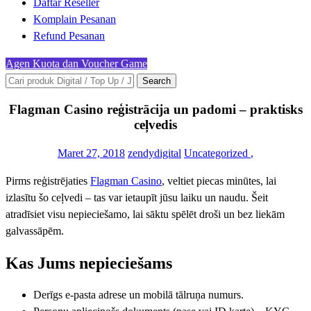
Daftar Reseller
Komplain Pesanan
Refund Pesanan
Agen Kuota dan Voucher Game
Search
Flagman Casino reģistrācija un padomi – praktisks
ceļvedis
Maret 27, 2018
zendydigital
Uncategorized
,
Pirms reģistrējaties
Flagman Casino
, veltiet piecas minūtes, lai
izlasītu šo ceļvedi – tas var ietaupīt jūsu laiku un naudu. Šeit
atradīsiet visu nepieciešamo, lai sāktu spēlēt droši un bez liekām
galvassāpēm.
Kas Jums nepieciešams
Derīgs e-pasta adrese un mobilā tālruņa numurs.