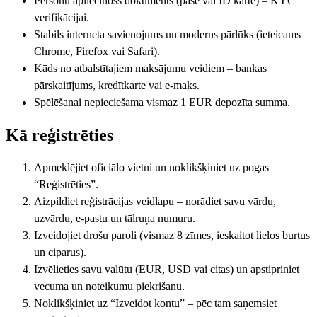
Personu apliecinošs dokuments (pase vai ID karte) – KYC
verifikācijai.
Stabils interneta savienojums un moderns pārlūks (ieteicams
Chrome, Firefox vai Safari).
Kāds no atbalstītajiem maksājumu veidiem – bankas
pārskaitījums, kredītkarte vai e-maks.
Spēlēšanai nepieciešama vismaz 1 EUR depozīta summa.
Kā reģistrēties
Apmeklējiet oficiālo vietni un noklikšķiniet uz pogas
“Reģistrēties”.
Aizpildiet reģistrācijas veidlapu – norādiet savu vārdu,
uzvārdu, e-pastu un tālruņa numuru.
Izveidojiet drošu paroli (vismaz 8 zīmes, ieskaitot lielos burtus
un ciparus).
Izvēlieties savu valūtu (EUR, USD vai citas) un apstipriniet
vecuma un noteikumu piekrišanu.
Noklikšķiniet uz “Izveidot kontu” – pēc tam saņemsiet