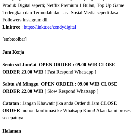
Produk Digital seperti; Netflix Premium 1 Bulan, Top Up Game
Terlengkap dan Termudah dan Jasa Sosial Media seperti Jasa
Followers Instagram dll.
Linktree
:
https://linktr.ee/zendydigital
[smbtoolbar]
Jam Kerja
Senin s/d Jum’at OPEN ORDER : 09.00 WIB CLOSE
ORDER 23.00 WIB
[ Fast Respond Whatsapp ]
Sabtu s/d Minggu OPEN ORDER : 09.00 WIB CLOSE
ORDER 22.00 WIB
[ Slow Respond Whatsapp ]
Catatan
: Jangan Khawatir jika anda Order di Jam
CLOSE
ORDER
mohon konfirmasi ke Whatsapp Kami! Akan kami proses
secepatnya
Halaman