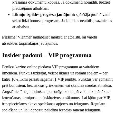
krāsainas dokumentu kopijas. Ja dokumenti noraidīti, lūdziet
precizējumu atbalstam.
Likmju izpildes progresa jautājumi:
spēlētāja profilā varat
sekot līdzi bonusa progresam. Ja kaut kas neatbilst, sazinieties
ar atbalstu.
Piezīme:
Vienmēr saglabājiet saraksti ar atbalstu, lai varētu
atsaukties turpmākajos jautājumos.
Insider padomi – VIP programma
Fenikss kazino online piedāvā VIP programmu ar vairākiem
līmeņiem. Punktus uzkrājat, veicot likmes uz reālām spēlēm – par
katru 10 € likmi parasti saņemat 1 VIP punktu. Punktus var apmainīt
pret bonusiem, bezmaksas griezieniem vai skaidras naudas atmaksu.
Augstākie līmeņi nodrošina personīgo konta pārvaldnieku, ātrākus
izņemšanas termiņus un ekskluzīvus pasākumus. Lai kļūtu par VIP,
ir nepieciešams aktīvs spēlēšanas apjoms un ielūgums. Regulāra
spēlēšana un lieli depozīti palielina iespējas saņemt ielūgumu.