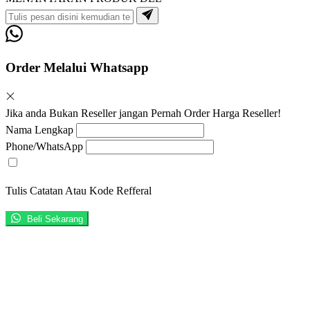
Order Melalui Whatsapp
Jika anda Bukan Reseller jangan Pernah Order Harga Reseller!
Nama Lengkap
Phone/WhatsApp
Tulis Catatan Atau Kode Refferal
Beli Sekarang