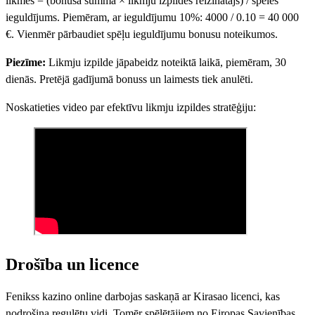
likmes = (bonusa summa × likmju izpildes reizinātājs) / spēles
ieguldījums. Piemēram, ar ieguldījumu 10%: 4000 / 0.10 = 40 000
€. Vienmēr pārbaudiet spēļu ieguldījumu bonusu noteikumos.
Piezīme:
Likmju izpilde jāpabeidz noteiktā laikā, piemēram, 30
dienās. Pretējā gadījumā bonuss un laimests tiek anulēti.
Noskatieties video par efektīvu likmju izpildes stratēģiju:
Drošība un licence
Fenikss kazino online darbojas saskaņā ar Kirasao licenci, kas
nodrošina regulētu vidi. Tomēr spēlētājiem no Eiropas Savienības