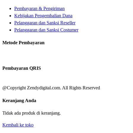
Pembayaran & Pengiriman
Kebijakan Pengembalian Dana
Pelanggaran dan Sanksi Reseller
Pelanggaran dan Sanksi Costumer
Metode Pembayaran
Pembayaran QRIS
@Copyright Zendydigital.com. All Rights Reserved
Keranjang Anda
Tidak ada produk di keranjang.
Kembali ke toko