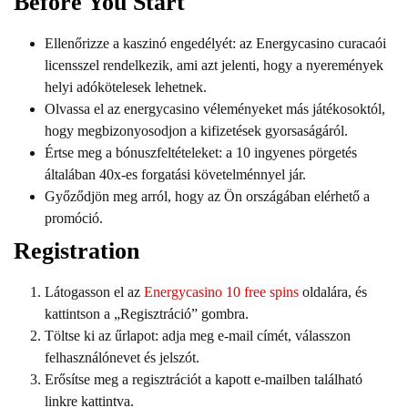
Before You Start
Ellenőrizze a kaszinó engedélyét: az Energycasino curacaói
licensszel rendelkezik, ami azt jelenti, hogy a nyeremények
helyi adókötelesek lehetnek.
Olvassa el az energycasino véleményeket más játékosoktól,
hogy megbizonyosodjon a kifizetések gyorsaságáról.
Értse meg a bónuszfeltételeket: a 10 ingyenes pörgetés
általában 40x-es forgatási követelménnyel jár.
Győződjön meg arról, hogy az Ön országában elérhető a
promóció.
Registration
Látogasson el az
Energycasino 10 free spins
oldalára, és
kattintson a „Regisztráció” gombra.
Töltse ki az űrlapot: adja meg e-mail címét, válasszon
felhasználónevet és jelszót.
Erősítse meg a regisztrációt a kapott e-mailben található
linkre kattintva.