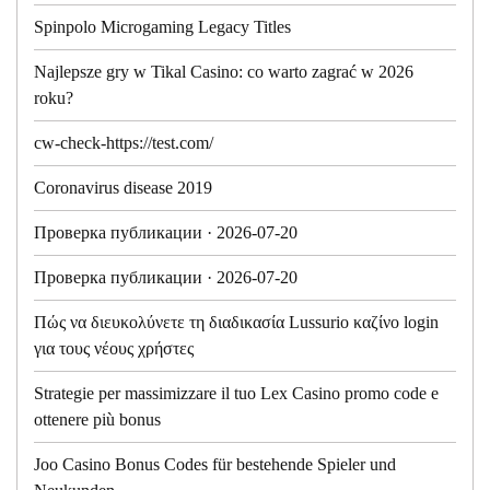
Spinpolo Microgaming Legacy Titles
Najlepsze gry w Tikal Casino: co warto zagrać w 2026
roku?
cw-check-https://test.com/
Coronavirus disease 2019
Проверка публикации · 2026-07-20
Проверка публикации · 2026-07-20
Πώς να διευκολύνετε τη διαδικασία Lussurio καζίνο login
για τους νέους χρήστες
Strategie per massimizzare il tuo Lex Casino promo code e
ottenere più bonus
Joo Casino Bonus Codes für bestehende Spieler und