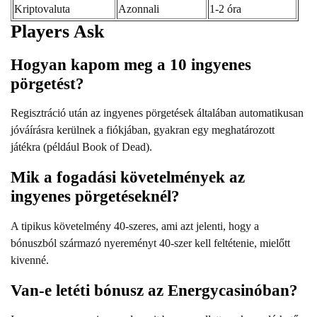
Kriptovaluta
Azonnali
1-2 óra
Players Ask
Hogyan kapom meg a 10 ingyenes
pörgetést?
Regisztráció után az ingyenes pörgetések általában automatikusan
jóváírásra kerülnek a fiókjában, gyakran egy meghatározott
játékra (például Book of Dead).
Mik a fogadási követelmények az
ingyenes pörgetéseknél?
A tipikus követelmény 40-szeres, ami azt jelenti, hogy a
bónuszból származó nyereményt 40-szer kell feltétenie, mielőtt
kivenné.
Van-e letéti bónusz az Energycasinóban?