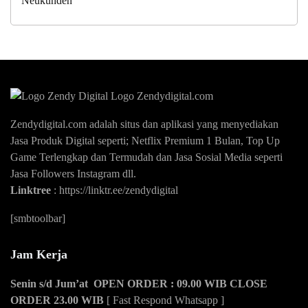
Neukunden
Zendydigital.com adalah situs dan aplikasi yang menyediakan
Jasa Produk Digital seperti; Netflix Premium 1 Bulan, Top Up
Game Terlengkap dan Termudah dan Jasa Sosial Media seperti
Jasa Followers Instagram dll.
Linktree
:
https://linktr.ee/zendydigital
[smbtoolbar]
Jam Kerja
Senin s/d Jum’at OPEN ORDER : 09.00 WIB CLOSE
ORDER 23.00 WIB
[ Fast Respond Whatsapp ]