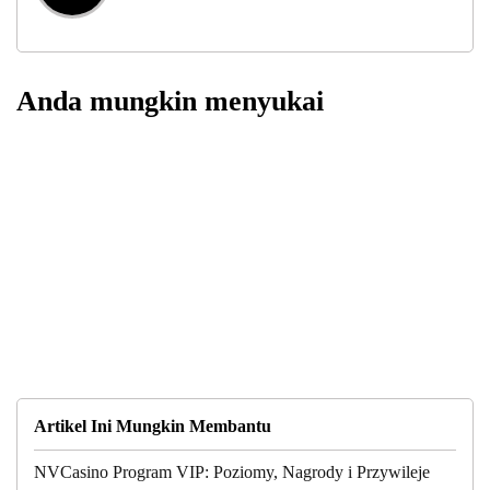
Anda mungkin menyukai
Artikel Ini Mungkin Membantu
NVCasino Program VIP: Poziomy, Nagrody i Przywileje