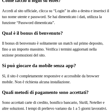
Come faccio il login su efbet?
Accedi al sito ufficiale, clicca su “Login” in alto a destra e inserisci il
tuo nome utente e password. Se hai dimenticato i dati, utilizza la
funzione “Password dimenticata”.
Qual è il bonus di benvenuto?
Il bonus di benvenuto è solitamente un match sul primo deposito,
fino a un importo massimo. Verifica i termini aggiornati nella
sezione promozioni del sito.
Si può giocare da mobile senza app?
Sì, il sito è completamente responsive e accessibile da browser
mobile. Non è richiesta alcuna installazione.
Quali metodi di pagamento sono accettati?
Sono accettati carte di credito, bonifico bancario, Skrill, Neteller e
altre soluzioni. I tempi di prelievo variano da 1 a 5 giorni lavorativi.