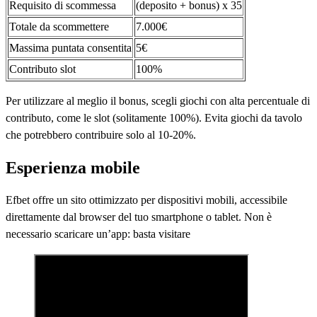
Requisito di scommessa
(deposito + bonus) x 35
Totale da scommettere
7.000€
Massima puntata consentita
5€
Contributo slot
100%
Per utilizzare al meglio il bonus, scegli giochi con alta percentuale di
contributo, come le slot (solitamente 100%). Evita giochi da tavolo
che potrebbero contribuire solo al 10-20%.
Esperienza mobile
Efbet offre un sito ottimizzato per dispositivi mobili, accessibile
direttamente dal browser del tuo smartphone o tablet. Non è
necessario scaricare un’app: basta visitare