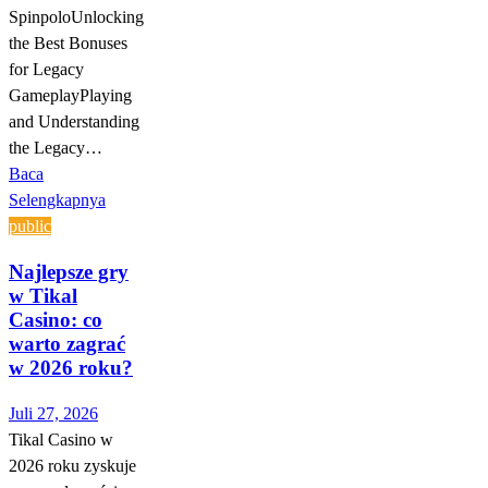
SpinpoloUnlocking
the Best Bonuses
for Legacy
GameplayPlaying
and Understanding
the Legacy…
Baca
Selengkapnya
public
Najlepsze gry
w Tikal
Casino: co
warto zagrać
w 2026 roku?
Juli 27, 2026
Tikal Casino w
2026 roku zyskuje