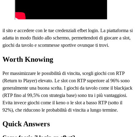
il sito e accedere con le tue credenziali efbet login. La piattaforma si
adatta in modo fluido allo schermo, permettendoti di giocare a slot,
giochi da tavolo e scommesse sportive ovunque ti trovi.
Worth Knowing
Per massimizzare le possibilità di vincita, scegli giochi con RTP
(Return to Player) elevato. Le slot con RTP superiore al 96% sono
generalmente una buona scelta. I giochi da tavolo come il blackjack
(RTP fino al 99,5% con strategia base) sono tra i più vantaggiosi.
Evita invece giochi come il keno o le slot a basso RTP (sotto il
92%), che riducono le probabilità di vincita a lungo termine.
Quick Answers