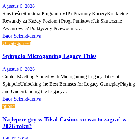
Agustus 6, 2026
Spis treściStruktura Programu VIP i Poziomy KarieryKonkretne
Rewandy za Każdy Poziom i Progi PunktoweJak Skutecznie
Awansować? Praktyczny Przewodnik…
Baca Selengkapnya
Uncategorized
Spinpolo Microgaming Legacy Titles
Agustus 6, 2026
ContentsGetting Started with Microgaming Legacy Titles at
SpinpoloUnlocking the Best Bonuses for Legacy GameplayPlaying
and Understanding the Legacy…
Baca Selengkapnya
public
Najlepsze gry w Tikal Casino: co warto zagrać w
2026 roku?
Juli 27, 2026