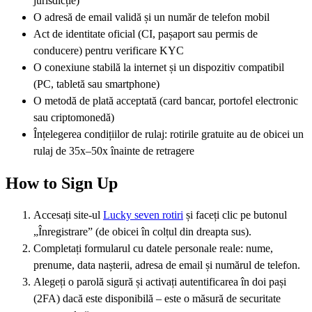
jurisdicție)
O adresă de email validă și un număr de telefon mobil
Act de identitate oficial (CI, pașaport sau permis de
conducere) pentru verificare KYC
O conexiune stabilă la internet și un dispozitiv compatibil
(PC, tabletă sau smartphone)
O metodă de plată acceptată (card bancar, portofel electronic
sau criptomonedă)
Înțelegerea condițiilor de rulaj: rotirile gratuite au de obicei un
rulaj de 35x–50x înainte de retragere
How to Sign Up
Accesați site-ul
Lucky seven rotiri
și faceți clic pe butonul
„Înregistrare” (de obicei în colțul din dreapta sus).
Completați formularul cu datele personale reale: nume,
prenume, data nașterii, adresa de email și numărul de telefon.
Alegeți o parolă sigură și activați autentificarea în doi pași
(2FA) dacă este disponibilă – este o măsură de securitate