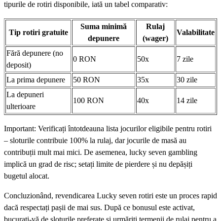
tipurile de rotiri disponibile, iată un tabel comparativ:
Suma minimă
Rulaj
Tip rotiri gratuite
Valabilitate
depunere
(wager)
Fără depunere (no
0 RON
50x
7 zile
deposit)
La prima depunere
50 RON
35x
30 zile
La depuneri
100 RON
40x
14 zile
ulterioare
Important: Verificați întotdeauna lista jocurilor eligibile pentru rotiri
– sloturile contribuie 100% la rulaj, dar jocurile de masă au
contribuții mult mai mici. De asemenea, lucky seven gambling
implică un grad de risc; setați limite de pierdere și nu depășiți
bugetul alocat.
Concluzionând, revendicarea Lucky seven rotiri este un proces rapid
dacă respectați pașii de mai sus. După ce bonusul este activat,
bucurați-vă de sloturile preferate și urmăriți termenii de rulaj pentru a