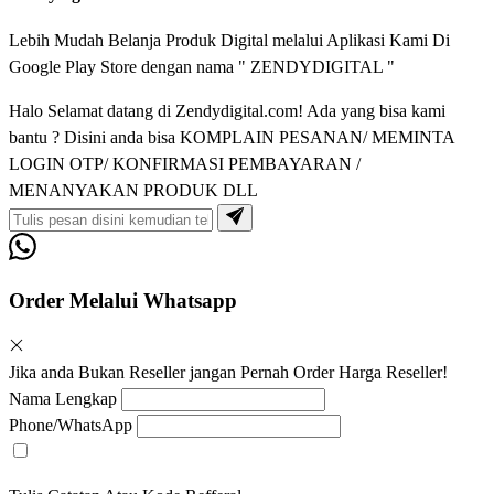
Lebih Mudah Belanja Produk Digital melalui Aplikasi Kami Di
Google Play Store dengan nama " ZENDYDIGITAL "
Halo Selamat datang di Zendydigital.com! Ada yang bisa kami
bantu ? Disini anda bisa KOMPLAIN PESANAN/ MEMINTA
LOGIN OTP/ KONFIRMASI PEMBAYARAN /
MENANYAKAN PRODUK DLL
Order Melalui Whatsapp
Jika anda Bukan Reseller jangan Pernah Order Harga Reseller!
Nama Lengkap
Phone/WhatsApp