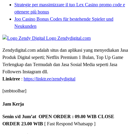
Strategie per massimizzare il tuo Lex Casino promo code e
ottenere più bonus
Joo Casino Bonus Codes für bestehende Spieler und
Neukunden
Zendydigital.com adalah situs dan aplikasi yang menyediakan Jasa
Produk Digital seperti; Netflix Premium 1 Bulan, Top Up Game
Terlengkap dan Termudah dan Jasa Sosial Media seperti Jasa
Followers Instagram dll.
Linktree
:
https://linktr.ee/zendydigital
[smbtoolbar]
Jam Kerja
Senin s/d Jum’at OPEN ORDER : 09.00 WIB CLOSE
ORDER 23.00 WIB
[ Fast Respond Whatsapp ]