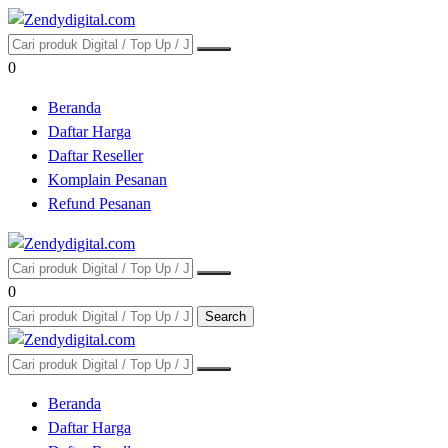
0
Beranda
Daftar Harga
Daftar Reseller
Komplain Pesanan
Refund Pesanan
0
Search
Beranda
Daftar Harga