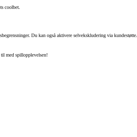
ts coolbet.
sbegrensninger. Du kan også aktivere selvekskludering via kundestøtte. 
til med spillopplevelsen!