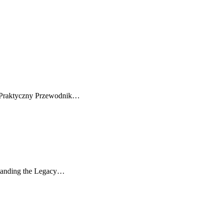
? Praktyczny Przewodnik…
standing the Legacy…