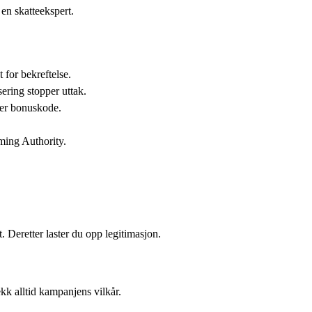
 en skatteekspert.
 for bekreftelse.
ering stopper uttak.
ver bonuskode.
ming Authority.
t. Deretter laster du opp legitimasjon.
kk alltid kampanjens vilkår.