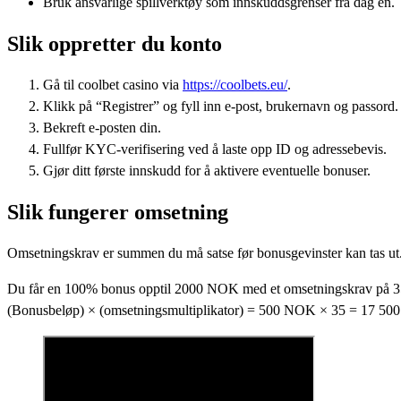
Bruk ansvarlige spillverktøy som innskuddsgrenser fra dag én.
Slik oppretter du konto
Gå til coolbet casino via
https://coolbets.eu/
.
Klikk på “Registrer” og fyll inn e-post, brukernavn og passord.
Bekreft e-posten din.
Fullfør KYC-verifisering ved å laste opp ID og adressebevis.
Gjør ditt første innskudd for å aktivere eventuelle bonuser.
Slik fungerer omsetning
Omsetningskrav er summen du må satse før bonusgevinster kan tas ut
Du får en 100% bonus opptil 2000 NOK med et omsetningskrav på 35x
(Bonusbeløp) × (omsetningsmultiplikator) = 500 NOK × 35 = 17 500 NO