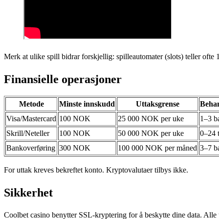
Merk at ulike spill bidrar forskjellig: spilleautomater (slots) teller of
Finansielle operasjoner
Metode
Minste innskudd
Uttaksgrense
Behan
Visa/Mastercard
100 NOK
25 000 NOK per uke
1–3 b
Skrill/Neteller
100 NOK
50 000 NOK per uke
0–24 
Bankoverføring
300 NOK
100 000 NOK per måned
3–7 b
For uttak kreves bekreftet konto. Kryptovalutaer tilbys ikke.
Sikkerhet
Coolbet casino benytter SSL-kryptering for å beskytte dine data. Alle 