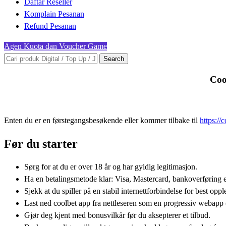
Daftar Reseller
Komplain Pesanan
Refund Pesanan
Agen Kuota dan Voucher Game
Search
Coo
Enten du er en førstegangsbesøkende eller kommer tilbake til
https://
Før du starter
Sørg for at du er over 18 år og har gyldig legitimasjon.
Ha en betalingsmetode klar: Visa, Mastercard, bankoverføring 
Sjekk at du spiller på en stabil internettforbindelse for best opp
Last ned coolbet app fra nettleseren som en progressiv webap
Gjør deg kjent med bonusvilkår før du aksepterer et tilbud.