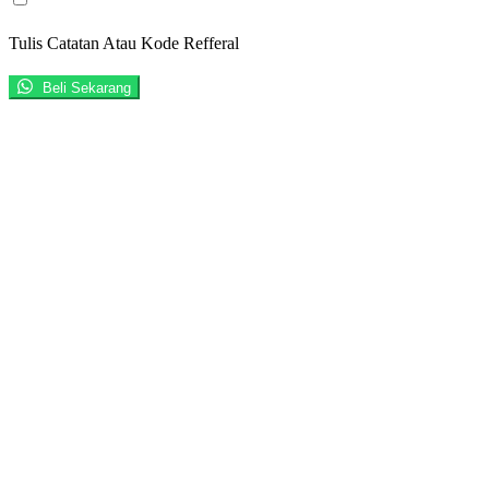
Tulis Catatan Atau Kode Refferal
Beli Sekarang