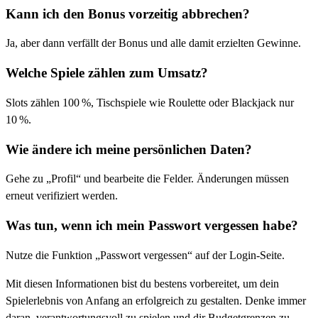
Kann ich den Bonus vorzeitig abbrechen?
Ja, aber dann verfällt der Bonus und alle damit erzielten Gewinne.
Welche Spiele zählen zum Umsatz?
Slots zählen 100 %, Tischspiele wie Roulette oder Blackjack nur
10 %.
Wie ändere ich meine persönlichen Daten?
Gehe zu „Profil“ und bearbeite die Felder. Änderungen müssen
erneut verifiziert werden.
Was tun, wenn ich mein Passwort vergessen habe?
Nutze die Funktion „Passwort vergessen“ auf der Login-Seite.
Mit diesen Informationen bist du bestens vorbereitet, um dein
Spielerlebnis von Anfang an erfolgreich zu gestalten. Denke immer
daran, verantwortungsvoll zu spielen und dir Budgetgrenzen zu