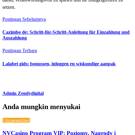
setzen.
Postingan Sebelumnya
Cazimbo de: Schritt-für-Schritt-Anleitung für Einzahlung und
Auszahlung
Postingan Terbaru
Lalabet gids: bonussen, inloggen en wiskundige aanpak
Admin Zendydigital
Anda mungkin menyukai
Uncategorized
NVCasino Program VIP: Poziomy, Nagrody i