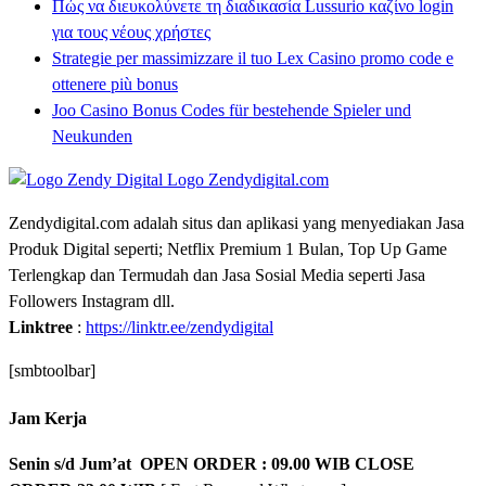
Πώς να διευκολύνετε τη διαδικασία Lussurio καζίνο login
για τους νέους χρήστες
Strategie per massimizzare il tuo Lex Casino promo code e
ottenere più bonus
Joo Casino Bonus Codes für bestehende Spieler und
Neukunden
Zendydigital.com adalah situs dan aplikasi yang menyediakan Jasa
Produk Digital seperti; Netflix Premium 1 Bulan, Top Up Game
Terlengkap dan Termudah dan Jasa Sosial Media seperti Jasa
Followers Instagram dll.
Linktree
:
https://linktr.ee/zendydigital
[smbtoolbar]
Jam Kerja
Senin s/d Jum’at OPEN ORDER : 09.00 WIB CLOSE