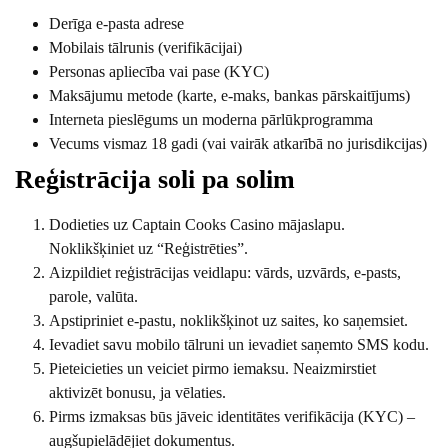
Derīga e-pasta adrese
Mobilais tālrunis (verifikācijai)
Personas apliecība vai pase (KYC)
Maksājumu metode (karte, e-maks, bankas pārskaitījums)
Interneta pieslēgums un moderna pārlūkprogramma
Vecums vismaz 18 gadi (vai vairāk atkarībā no jurisdikcijas)
Reģistrācija soli pa solim
Dodieties uz Captain Cooks Casino mājaslapu.
Noklikšķiniet uz “Reģistrēties”.
Aizpildiet reģistrācijas veidlapu: vārds, uzvārds, e-pasts,
parole, valūta.
Apstipriniet e-pastu, noklikšķinot uz saites, ko saņemsiet.
Ievadiet savu mobilo tālruni un ievadiet saņemto SMS kodu.
Pieteicieties un veiciet pirmo iemaksu. Neaizmirstiet
aktivizēt bonusu, ja vēlaties.
Pirms izmaksas būs jāveic identitātes verifikācija (KYC) –
augšupielādējiet dokumentus.