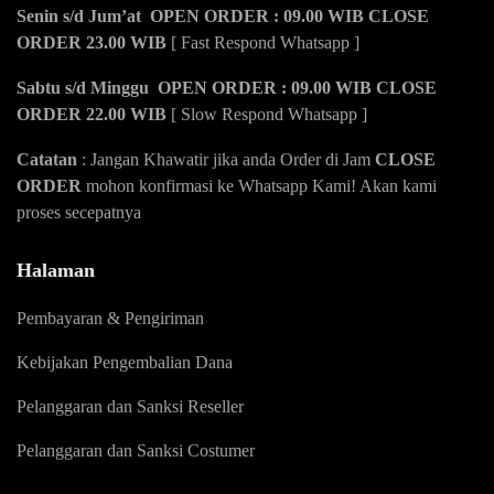
Senin s/d Jum’at OPEN ORDER : 09.00 WIB CLOSE
ORDER 23.00 WIB
[ Fast Respond Whatsapp ]
Sabtu s/d Minggu OPEN ORDER : 09.00 WIB CLOSE
ORDER 22.00 WIB
[ Slow Respond Whatsapp ]
Catatan
: Jangan Khawatir jika anda Order di Jam
CLOSE
ORDER
mohon konfirmasi ke Whatsapp Kami! Akan kami
proses secepatnya
Halaman
Pembayaran & Pengiriman
Kebijakan Pengembalian Dana
Pelanggaran dan Sanksi Reseller
Pelanggaran dan Sanksi Costumer