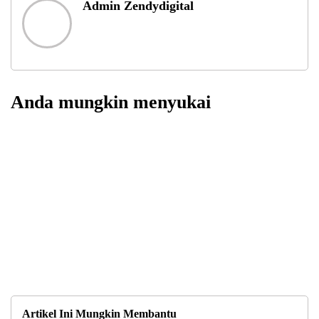
Admin Zendydigital
Anda mungkin menyukai
Artikel Ini Mungkin Membantu