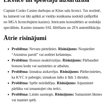
Captain Cooks Casino darbojas ar Kīras salu licenci. Tas nozīmē,
ka laimesti var tikt aplikti ar vietējo ienākuma nodokli (atšķirībā
no MGA licencētajiem kazino). Ieteicams konsultēties ar nodokļu
speciālistu. Kazino izmanto SSL šifrēšanu un 2FA autentifikāciju.
Ātrie risinājumi
Problēma:
Nevaru pieteikties.
Risinājums:
Nospiediet
“Aizmirsu paroli” vai notīriet kešatmiņu.
Problēma:
Bonuss neaktivizējas.
Risinājums:
Pārbaudiet
bonusu kodu vai sazinieties ar atbalstu.
Problēma:
Izmaksa aizkavējas.
Risinājums:
Pārliecinieties,
ka KYC ir pabeigts; izmaksas laiks ir līdz 3 dienām.
Problēma:
Spēle neielādējas.
Risinājums:
Atjauniniet
pārlūku vai izmantojiet citu ierīci.
Problēma:
Limits sasniegts.
Risinājums:
Samaziniet likmes
vai mainiet spēli.