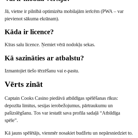
Jā, vietne ir pilnībā optimizēta mobilajām ierīcēm (PWA – var
pievienot sākuma ekrānam).
Kāda ir licence?
Kīras salu licence. Ņemiet vērā nodokļu sekas.
Kā sazināties ar atbalstu?
Izmantojiet tiešo tērzēšanu vai e-pastu.
Vērts zināt
Captain Cooks Casino piedāvā atbildīgas spēlēšanas rīkus:
depozīta limitus, sesijas ierobežojumus, pārtraukumu un
pašizslēgšanu. Tos var iestatīt sava profila sadaļā “Atbildīga
spēle”.
Kā jauns spēlētājs, vienmēr nosakiet budžetu un nepārsniedziet to.