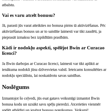
atbalstu.
Vai es varu atcelt bonusu?
Jā, parasti jūs varat atteikties no bonusa pirms tā aktivizēšanas. Pēc
aktivizēšanas bonuss un ar to saistītie laimesti var tikt zaudēti, ja
pieprasāt izmaksu bez izpildītām prasībām.
Kādi ir nodokļu aspekti, spēlējot Bwin ar Curacao
licenci?
Ja Bwin darbojas ar Curacao licenci, laimesti var tikt aplikti ar
ienākuma nodokli jūsu dzīvesvietas valstī. Ieteicams konsultēties ar
nodokļu speciālistu, lai noskaidrotu savas saistības.
Noslēgums
Izmantojot šo ceļvedi, jūs esat gatavs veiksmīgi izmantot Bwin
bonusa kodu un uzsākt savu spēļu pieredzi. Atcerieties vienmēr
spēlēt atbildīgi un ievērot bonusu noteikumus. Veiksmi!