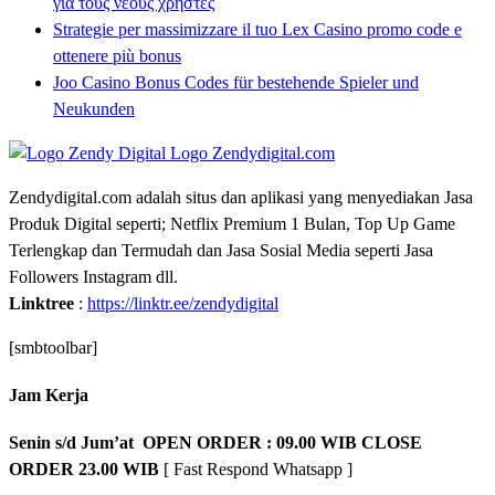
για τους νέους χρήστες
Strategie per massimizzare il tuo Lex Casino promo code e
ottenere più bonus
Joo Casino Bonus Codes für bestehende Spieler und
Neukunden
Zendydigital.com adalah situs dan aplikasi yang menyediakan Jasa
Produk Digital seperti; Netflix Premium 1 Bulan, Top Up Game
Terlengkap dan Termudah dan Jasa Sosial Media seperti Jasa
Followers Instagram dll.
Linktree
:
https://linktr.ee/zendydigital
[smbtoolbar]
Jam Kerja
Senin s/d Jum’at OPEN ORDER : 09.00 WIB CLOSE
ORDER 23.00 WIB
[ Fast Respond Whatsapp ]