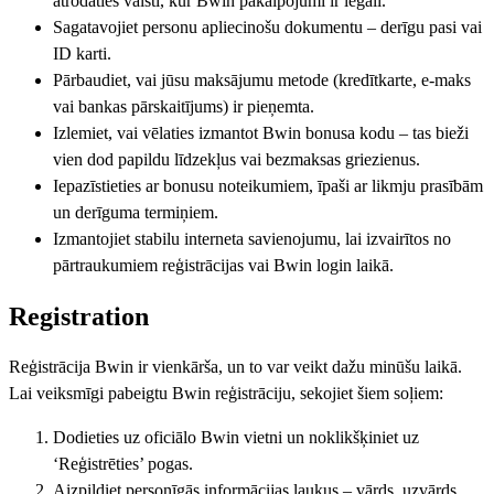
atrodaties valstī, kur Bwin pakalpojumi ir legāli.
Sagatavojiet personu apliecinošu dokumentu – derīgu pasi vai
ID karti.
Pārbaudiet, vai jūsu maksājumu metode (kredītkarte, e-maks
vai bankas pārskaitījums) ir pieņemta.
Izlemiet, vai vēlaties izmantot Bwin bonusa kodu – tas bieži
vien dod papildu līdzekļus vai bezmaksas griezienus.
Iepazīstieties ar bonusu noteikumiem, īpaši ar likmju prasībām
un derīguma termiņiem.
Izmantojiet stabilu interneta savienojumu, lai izvairītos no
pārtraukumiem reģistrācijas vai Bwin login laikā.
Registration
Reģistrācija Bwin ir vienkārša, un to var veikt dažu minūšu laikā.
Lai veiksmīgi pabeigtu Bwin reģistrāciju, sekojiet šiem soļiem:
Dodieties uz oficiālo Bwin vietni un noklikšķiniet uz
‘Reģistrēties’ pogas.
Aizpildiet personīgās informācijas laukus – vārds, uzvārds,