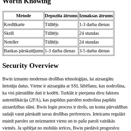
Worth Knowing
Metode
Depozīta ātrums
Izmaksas ātrums
Kredītkarte
Tūlītējs
1-3 darba dienas
Skrill
Tūlītējs
24 stundas
Neteller
Tūlītējs
24 stundas
Bankas pārskaitījums
1-3 darba dienas
3-5 darba dienas
Security Overview
Bwin izmanto modernas drošības tehnoloģijas, lai aizsargātu
lietotāju datus. Vietne ir aizsargāta ar SSL šifrēšanu, kas nodrošina,
ka visi pārraidītie dati ir kodēti. Turklāt ir pieejama divu faktoru
autentifikācija (2FA), kas papildus parolēm nodrošina papildu
aizsardzības slāni. Bwin login process ir drošs, un konta pārvaldības
sadaļā varat pārskatīt savas drošības preferences. Ieteicams regulāri
mainīt paroles un neizmantot vienu un to pašu paroli vairākās
vietnēs. Ja spēlējat no mobilās ierīces, Bwin piedāvā progresīvu