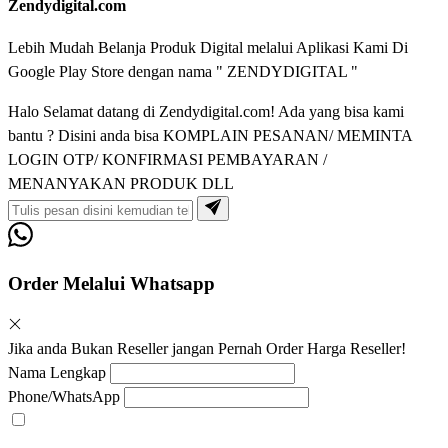
Zendydigital.com
Lebih Mudah Belanja Produk Digital melalui Aplikasi Kami Di
Google Play Store dengan nama " ZENDYDIGITAL "
Halo Selamat datang di Zendydigital.com! Ada yang bisa kami
bantu ? Disini anda bisa KOMPLAIN PESANAN/ MEMINTA
LOGIN OTP/ KONFIRMASI PEMBAYARAN /
MENANYAKAN PRODUK DLL
Order Melalui Whatsapp
Jika anda Bukan Reseller jangan Pernah Order Harga Reseller!
Nama Lengkap
Phone/WhatsApp