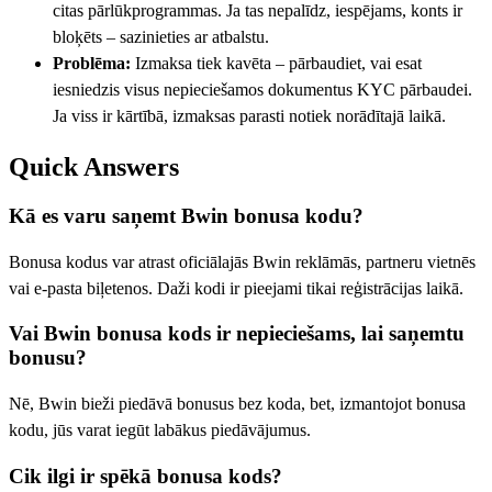
citas pārlūkprogrammas. Ja tas nepalīdz, iespējams, konts ir
bloķēts – sazinieties ar atbalstu.
Problēma:
Izmaksa tiek kavēta – pārbaudiet, vai esat
iesniedzis visus nepieciešamos dokumentus KYC pārbaudei.
Ja viss ir kārtībā, izmaksas parasti notiek norādītajā laikā.
Quick Answers
Kā es varu saņemt Bwin bonusa kodu?
Bonusa kodus var atrast oficiālajās Bwin reklāmās, partneru vietnēs
vai e-pasta biļetenos. Daži kodi ir pieejami tikai reģistrācijas laikā.
Vai Bwin bonusa kods ir nepieciešams, lai saņemtu
bonusu?
Nē, Bwin bieži piedāvā bonusus bez koda, bet, izmantojot bonusa
kodu, jūs varat iegūt labākus piedāvājumus.
Cik ilgi ir spēkā bonusa kods?