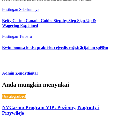
Postingan Sebelumnya
Betty Casino Canada Guide: Step-by-Step Sign-Up &
Wagering Explained
Postingan Terbaru
Bwin bonusa kods: praktisks ceļvedis reģistrācijai un spēlēm
Admin Zendydigital
Anda mungkin menyukai
Uncategorized
NVCasino Program VIP: Poziomy, Nagrody i
Przywileje