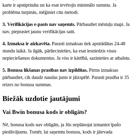
karte ir apstiprināta un ka esat ievērojis minimālo summu. Ja
problēma turpinās, mēģiniet citu metodi.
3. Verifikācijas e-pasts nav saņemts.
Pārbaudiet mēstuļu mapi. Ja
nav, pieprasiet jaunu verifikācijas saiti.
4. Izmaksa ir aizkavēta.
Parasti izmaksas tiek apstrādātas 24-48
stundu laikā. Ja ilgāk, pārliecinieties, ka esat iesniedzis visus
nepieciešamos dokumentus. Ja viss ir kārtībā, sazinieties ar atbalstu.
5. Bonusa likšanas prasības nav izpildītas.
Pirms izmaksas
pārbaudiet, cik daudz naudas jums ir jāizspēlē. Parasti prasība ir 35
reizes no bonusa summas.
Biežāk uzdotie jautājumi
Vai Bwin bonusa kods ir obligāts?
Nē, bonusa kods nav obligāts, ja Jūs neplānojat izmantot īpašo
piedāvājumu. Tomēr, lai saņemtu bonusu, kods ir jāievada