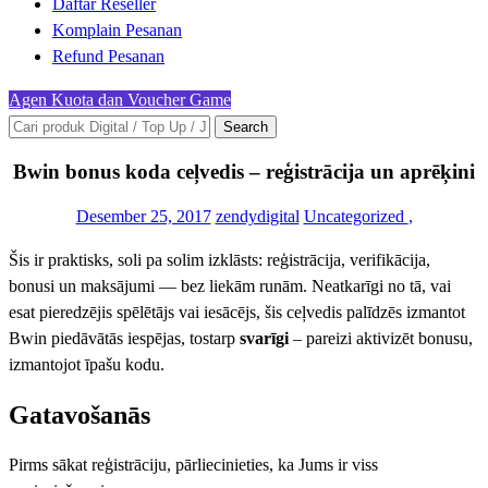
Daftar Reseller
Komplain Pesanan
Refund Pesanan
Agen Kuota dan Voucher Game
Search
Bwin bonus koda ceļvedis – reģistrācija un aprēķini
Desember 25, 2017
zendydigital
Uncategorized
,
Šis ir praktisks, soli pa solim izklāsts: reģistrācija, verifikācija,
bonusi un maksājumi — bez liekām runām. Neatkarīgi no tā, vai
esat pieredzējis spēlētājs vai iesācējs, šis ceļvedis palīdzēs izmantot
Bwin piedāvātās iespējas, tostarp
svarīgi
– pareizi aktivizēt bonusu,
izmantojot īpašu kodu.
Gatavošanās
Pirms sākat reģistrāciju, pārliecinieties, ka Jums ir viss