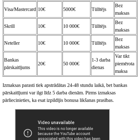
Bez
Visa/Mastercard
10€
5000€
Tūlītējs
maksas
Bez
Skrill
10€
10 000€
Tūlītējs
maksas
Bez
Neteller
10€
10 000€
Tūlītējs
maksas
Var tikt
Bankas
1-3 darba
20€
50 000€
piemērota
pārskaitījums
dienas
maksa
Izmaksas parasti tiek apstrādātas 24-48 stundu laikā, bet bankas
pārskaitījumi var ilgt līdz 5 darba dienām. Pirms izmaksas
pārliecinieties, ka esat izpildījis bonusa likšanas prasības.