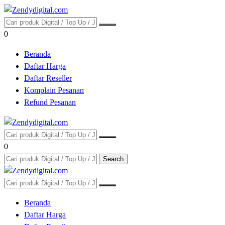
0
Beranda
Daftar Harga
Daftar Reseller
Komplain Pesanan
Refund Pesanan
0
Search
Beranda
Daftar Harga