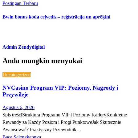
Postingan Terbaru
Bwin bonus koda ceļvedis – reģistrācija un aprēķini
Admin Zendydigital
Anda mungkin menyukai
Uncategorized
NVCasino Program VIP: Poziomy, Nagrody i
Przywileje
Agustus 6, 2026
Spis treściStruktura Programu VIP i Poziomy KarieryKonkretne
Rewandy za Każdy Poziom i Progi PunktoweJak Skutecznie
Awansować? Praktyczny Przewodnik…
Baca Selengkapnya