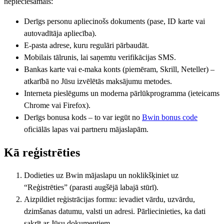
nepieciešamais:
Derīgs personu apliecinošs dokuments (pase, ID karte vai
autovadītāja apliecība).
E-pasta adrese, kuru regulāri pārbaudāt.
Mobilais tālrunis, lai saņemtu verifikācijas SMS.
Bankas karte vai e-maka konts (piemēram, Skrill, Neteller) –
atkarībā no Jūsu izvēlētās maksājumu metodes.
Interneta pieslēgums un moderna pārlūkprogramma (ieteicams
Chrome vai Firefox).
Derīgs bonusa kods – to var iegūt no
Bwin bonus code
oficiālās lapas vai partneru mājaslapām.
Kā reģistrēties
Dodieties uz Bwin mājaslapu un noklikšķiniet uz
“Reģistrēties” (parasti augšējā labajā stūrī).
Aizpildiet reģistrācijas formu: ievadiet vārdu, uzvārdu,
dzimšanas datumu, valsti un adresi. Pārliecinieties, ka dati
sakrīt ar Jūsu dokumentiem.