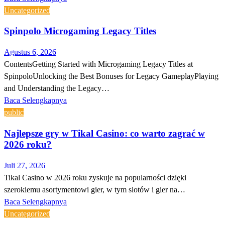
Uncategorized
Spinpolo Microgaming Legacy Titles
Agustus 6, 2026
ContentsGetting Started with Microgaming Legacy Titles at
SpinpoloUnlocking the Best Bonuses for Legacy GameplayPlaying
and Understanding the Legacy…
Baca Selengkapnya
public
Najlepsze gry w Tikal Casino: co warto zagrać w
2026 roku?
Juli 27, 2026
Tikal Casino w 2026 roku zyskuje na popularności dzięki
szerokiemu asortymentowi gier, w tym slotów i gier na…
Baca Selengkapnya
Uncategorized