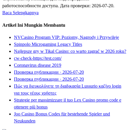
работоспособности доступа. Дата проверки: 2026-07-20.
Baca Selengkapnya
Artikel Ini Mungkin Membantu
NVCasino Program VIP: Poziomy, Nagrody i Przywileje
Spinpolo Microgaming Legacy Titles
Najlepsze gry w Tikal Casino: co warto zagrać w 2026 roku?
cw-check-https://test.com/
Coronavirus disease 2019
Проверка публикации · 2026-07-20
Проверка публикации · 2026-07-20
Πώς να διευκολύνετε τη διαδικασία Lussurio καζίνο login
για τους νέους χρήστες
Strategie per massimizzare il tuo Lex Casino promo code e
ottenere più bonus
Joo Casino Bonus Codes für bestehende Spieler und
Neukunden