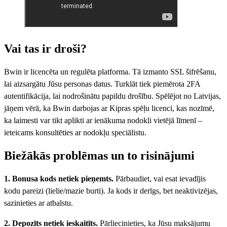
Vai tas ir droši?
Bwin ir licencēta un regulēta platforma. Tā izmanto SSL šifrēšanu,
lai aizsargātu Jūsu personas datus. Turklāt tiek piemērota 2FA
autentifikācija, lai nodrošinātu papildu drošību. Spēlējot no Latvijas,
jāņem vērā, ka Bwin darbojas ar Kipras spēļu licenci, kas nozīmē,
ka laimesti var tikt aplikti ar ienākuma nodokli vietējā līmenī –
ieteicams konsultēties ar nodokļu speciālistu.
Biežākās problēmas un to risinājumi
1. Bonusa kods netiek pieņemts.
Pārbaudiet, vai esat ievadījis
kodu pareizi (lielie/mazie burti). Ja kods ir derīgs, bet neaktivizējas,
sazinieties ar atbalstu.
2. Depozīts netiek ieskaitīts.
Pārliecinieties, ka Jūsu maksājumu