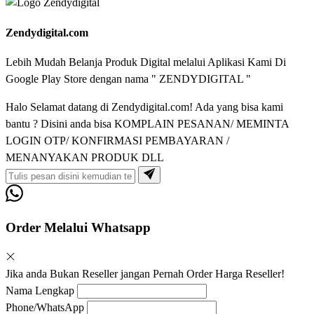
Zendydigital.com
Lebih Mudah Belanja Produk Digital melalui Aplikasi Kami Di
Google Play Store dengan nama " ZENDYDIGITAL "
Halo Selamat datang di Zendydigital.com! Ada yang bisa kami
bantu ? Disini anda bisa KOMPLAIN PESANAN/ MEMINTA
LOGIN OTP/ KONFIRMASI PEMBAYARAN /
MENANYAKAN PRODUK DLL
Order Melalui Whatsapp
Jika anda Bukan Reseller jangan Pernah Order Harga Reseller!
Nama Lengkap
Phone/WhatsApp