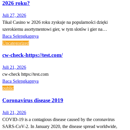
2026 roku?
Juli 27, 2026
Tikal Casino w 2026 roku zyskuje na popularności dzięki
szerokiemu asortymentowi gier, w tym slotów i gier na…
Baca Selengkapnya
Uncategorized
cw-check-https://test.com/
Juli 21, 2026
cw-check https://test.com
Baca Selengkapnya
public
Coronavirus disease 2019
Juli 21, 2026
COVID-19 is a contagious disease caused by the coronavirus
SARS-CoV-2. In January 2020, the disease spread worldwide,