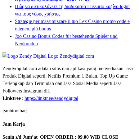
Πώς να διευκολύνετε τη διαδικασία Lussurio καζίνο login
για τους νέους χρήστες
Strategie per massimizzare il tuo Lex Casino promo code e
ottenere più bonus
Joo Casino Bonus Codes für bestehende Spieler und
Neukunden
Zendydigital.com adalah situs dan aplikasi yang menyediakan Jasa
Produk Digital seperti; Netflix Premium 1 Bulan, Top Up Game
Terlengkap dan Termudah dan Jasa Sosial Media seperti Jasa
Followers Instagram dll.
Linktree
:
https://linktr.ee/zendydigital
[smbtoolbar]
Jam Kerja
Senin s/d Jum’at OPEN ORDER : 09.00 WIB CLOSE