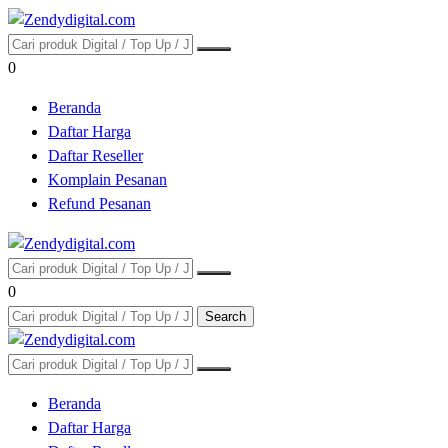
0
Beranda
Daftar Harga
Daftar Reseller
Komplain Pesanan
Refund Pesanan
0
Search
Beranda
Daftar Harga