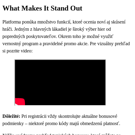
What Makes It Stand Out
Platforma ponúka množstvo funkcií, ktoré ocenia noví aj skúsení
hráči. Jedným z hlavných lákadiel je široký výber hier od
popredných poskytovateľov. Okrem toho je možné využiť
vernostný program a pravidelné promo akcie. Pre vizuálny prehľad
si pozrite video:
Dôležité:
Pri registrácii vždy skontrolujte aktuálne bonusové
podmienky – niektoré promo kódy majú obmedzenú platnosť.