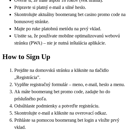
Overte si, že máte aspoň 18 rokov (vek hrania).
Pripravte si platný e-mail a silné heslo.
Skontrolujte aktuálny boomerang bet casino promo code na
bonusovej stránke.
Majte po ruke platobnú metódu na prvý vklad.
Uistite sa, že používate mobilne optimalizovanú webovú
stránku (PWA) – nie je nutná inštalácia aplikácie.
How to Sign Up
Prejdite na domovskú stránku a kliknite na tlačidlo
„Registrácia”.
Vyplňte registračný formulár – meno, e-mail, heslo a menu.
Ak máte boomerang bet promo code, zadajte ho do
príslušného poľa.
Odsúhlaste podmienky a potvrďte registráciu.
Skontrolujte e-mail a kliknite na overovací odkaz.
Prihláste sa pomocou boomerang bet login a vložte prvý
vklad.