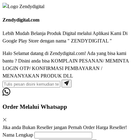
Zendydigital.com
Lebih Mudah Belanja Produk Digital melalui Aplikasi Kami Di
Google Play Store dengan nama " ZENDYDIGITAL "
Halo Selamat datang di Zendydigital.com! Ada yang bisa kami
bantu ? Disini anda bisa KOMPLAIN PESANAN/ MEMINTA
LOGIN OTP/ KONFIRMASI PEMBAYARAN /
MENANYAKAN PRODUK DLL
Order Melalui Whatsapp
Jika anda Bukan Reseller jangan Pernah Order Harga Reseller!
Nama Lengkap