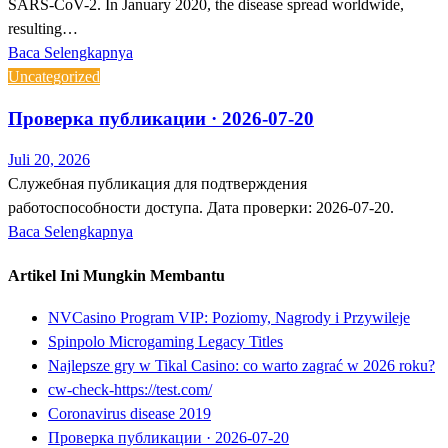
SARS-CoV-2. In January 2020, the disease spread worldwide,
resulting…
Baca Selengkapnya
Uncategorized
Проверка публикации · 2026-07-20
Juli 20, 2026
Служебная публикация для подтверждения
работоспособности доступа. Дата проверки: 2026-07-20.
Baca Selengkapnya
Artikel Ini Mungkin Membantu
NVCasino Program VIP: Poziomy, Nagrody i Przywileje
Spinpolo Microgaming Legacy Titles
Najlepsze gry w Tikal Casino: co warto zagrać w 2026 roku?
cw-check-https://test.com/
Coronavirus disease 2019
Проверка публикации · 2026-07-20