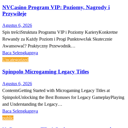
NVCasino Program VIP: Poziomy, Nagrody i
Przywileje
Agustus 6, 2026
Spis treściStruktura Programu VIP i Poziomy KarieryKonkretne
Rewandy za Każdy Poziom i Progi PunktoweJak Skutecznie
Awansować? Praktyczny Przewodnik…
Baca Selengkapnya
Uncategorized
Spinpolo Microgaming Legacy Titles
Agustus 6, 2026
ContentsGetting Started with Microgaming Legacy Titles at
SpinpoloUnlocking the Best Bonuses for Legacy GameplayPlaying
and Understanding the Legacy…
Baca Selengkapnya
public