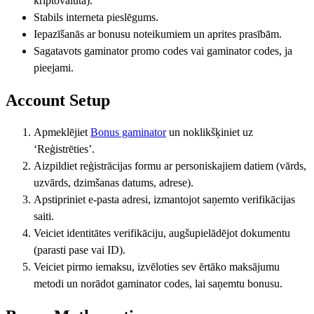
kriptovalūta).
Stabils interneta pieslēgums.
Iepazīšanās ar bonusu noteikumiem un aprites prasībām.
Sagatavots gaminator promo codes vai gaminator codes, ja
pieejami.
Account Setup
Apmeklējiet
Bonus gaminator
un noklikšķiniet uz
‘Reģistrēties’.
Aizpildiet reģistrācijas formu ar personiskajiem datiem (vārds,
uzvārds, dzimšanas datums, adrese).
Apstipriniet e-pasta adresi, izmantojot saņemto verifikācijas
saiti.
Veiciet identitātes verifikāciju, augšupielādējot dokumentu
(parasti pase vai ID).
Veiciet pirmo iemaksu, izvēloties sev ērtāko maksājumu
metodi un norādot gaminator codes, lai saņemtu bonusu.