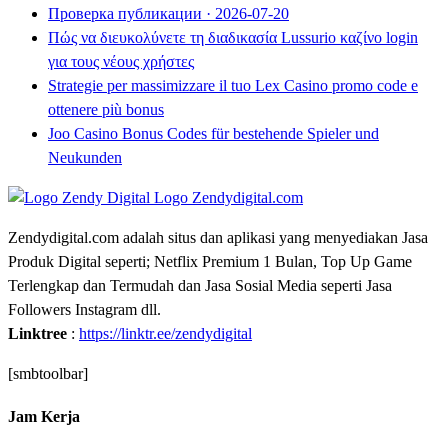
Проверка публикации · 2026-07-20
Πώς να διευκολύνετε τη διαδικασία Lussurio καζίνο login
για τους νέους χρήστες
Strategie per massimizzare il tuo Lex Casino promo code e
ottenere più bonus
Joo Casino Bonus Codes für bestehende Spieler und
Neukunden
Zendydigital.com adalah situs dan aplikasi yang menyediakan Jasa
Produk Digital seperti; Netflix Premium 1 Bulan, Top Up Game
Terlengkap dan Termudah dan Jasa Sosial Media seperti Jasa
Followers Instagram dll.
Linktree
:
https://linktr.ee/zendydigital
[smbtoolbar]
Jam Kerja