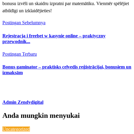
bonusu izvēli un skaidru izpratni par matemātiku. Vienmēr spēlējiet
atbildīgi un izklaidējieties!
Postingan Sebelumnya
Rejestracja i freebet w kasynie online – praktyczny
przewodnik...
Postingan Terbaru
Bonus gaminator – praktisks ceļvedis reģistrācijai, bonusiem un
izmaksām
Admin Zendydigital
Anda mungkin menyukai
Uncategorized