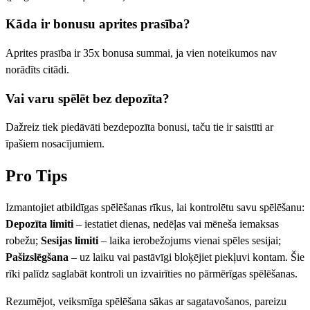
Kāda ir bonusu aprites prasība?
Aprites prasība ir 35x bonusa summai, ja vien noteikumos nav
norādīts citādi.
Vai varu spēlēt bez depozīta?
Dažreiz tiek piedāvāti bezdepozīta bonusi, taču tie ir saistīti ar
īpašiem nosacījumiem.
Pro Tips
Izmantojiet atbildīgas spēlēšanas rīkus, lai kontrolētu savu spēlēšanu:
Depozīta limiti
– iestatiet dienas, nedēļas vai mēneša iemaksas
robežu;
Sesijas limiti
– laika ierobežojums vienai spēles sesijai;
Pašizslēgšana
– uz laiku vai pastāvīgi bloķējiet piekļuvi kontam. Šie
rīki palīdz saglabāt kontroli un izvairīties no pārmērīgas spēlēšanas.
Rezumējot, veiksmīga spēlēšana sākas ar sagatavošanos, pareizu