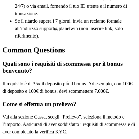
24/7) o via email, fornendo il tuo ID utente e il numero di
transazione.
Se il ritardo supera i 7 giorni, invia un reclamo formale
all’indirizzo support@planetwin (non inserire link, solo
riferimento).
Common Questions
Quali sono i requisiti di scommessa per il bonus
benvenuto?
Il requisito è di 35x il deposito più il bonus. Ad esempio, con 100€
di deposito e 100€ di bonus, devi scommettere 7.000€.
Come si effettua un prelievo?
Vai alla sezione Cassa, scegli “Prelievo”, seleziona il metodo e
l’importo. Assicurati di aver soddisfatto i requisiti di scommessa e di
aver completato la verifica KYC.