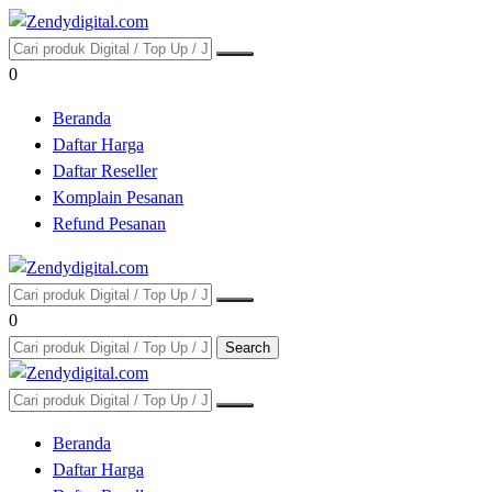
0
Beranda
Daftar Harga
Daftar Reseller
Komplain Pesanan
Refund Pesanan
0
Search
Beranda
Daftar Harga