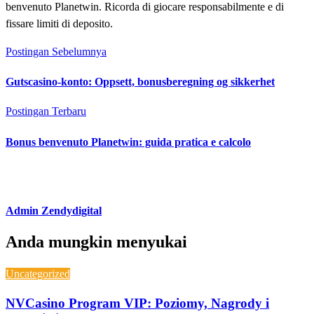
benvenuto Planetwin. Ricorda di giocare responsabilmente e di
fissare limiti di deposito.
Postingan Sebelumnya
Gutscasino-konto: Oppsett, bonusberegning og sikkerhet
Postingan Terbaru
Bonus benvenuto Planetwin: guida pratica e calcolo
Admin Zendydigital
Anda mungkin menyukai
Uncategorized
NVCasino Program VIP: Poziomy, Nagrody i