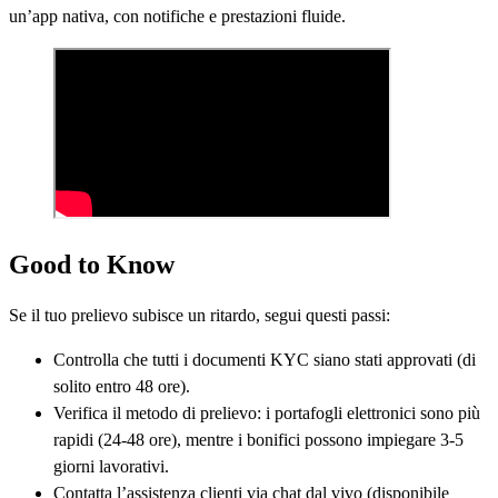
un’app nativa, con notifiche e prestazioni fluide.
Good to Know
Se il tuo prelievo subisce un ritardo, segui questi passi:
Controlla che tutti i documenti KYC siano stati approvati (di
solito entro 48 ore).
Verifica il metodo di prelievo: i portafogli elettronici sono più
rapidi (24-48 ore), mentre i bonifici possono impiegare 3-5
giorni lavorativi.
Contatta l’assistenza clienti via chat dal vivo (disponibile