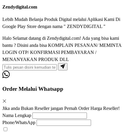
Zendydigital.com
Lebih Mudah Belanja Produk Digital melalui Aplikasi Kami Di
Google Play Store dengan nama " ZENDYDIGITAL "
Halo Selamat datang di Zendydigital.com! Ada yang bisa kami
bantu ? Disini anda bisa KOMPLAIN PESANAN/ MEMINTA
LOGIN OTP/ KONFIRMASI PEMBAYARAN /
MENANYAKAN PRODUK DLL
Order Melalui Whatsapp
Jika anda Bukan Reseller jangan Pernah Order Harga Reseller!
Nama Lengkap
Phone/WhatsApp