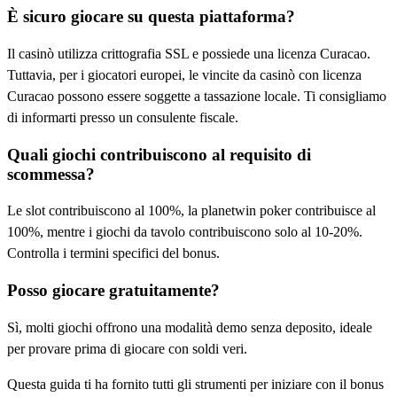
È sicuro giocare su questa piattaforma?
Il casinò utilizza crittografia SSL e possiede una licenza Curacao.
Tuttavia, per i giocatori europei, le vincite da casinò con licenza
Curacao possono essere soggette a tassazione locale. Ti consigliamo
di informarti presso un consulente fiscale.
Quali giochi contribuiscono al requisito di
scommessa?
Le slot contribuiscono al 100%, la planetwin poker contribuisce al
100%, mentre i giochi da tavolo contribuiscono solo al 10-20%.
Controlla i termini specifici del bonus.
Posso giocare gratuitamente?
Sì, molti giochi offrono una modalità demo senza deposito, ideale
per provare prima di giocare con soldi veri.
Questa guida ti ha fornito tutti gli strumenti per iniziare con il bonus