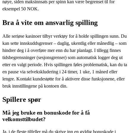
nøye, siden maksinnsats per spinn kan være begrenset til for
eksempel 50 NOK.
Bra å vite om ansvarlig spilling
Alle seriøse kasinoer tilbyr verktøy for å holde spillingen sunn. Du
kan sette innskuddsgrenser – daglig, ukentlig eller månedlig – som
hindrer deg i å overføre mer enn du har planlagt. I tillegg finnes
tidsbegrensninger (sesjonsgrenser) som automatisk logger deg ut
etter en valgt periode. Hvis spillingen føles problematisk, kan du ta
en pause via selvekskludering i 24 timer, 1 uke, 1 måned eller
lengre. Kontakt kundestøtte for å aktivere disse funksjonene, eller
bruk innstillingene på kontoen din.
Spillere spør
Må jeg bruke en bonuskode for å få
velkomsttilbudet?
Ja, i de fleste tilfeller må du skrive inn en gyldig bonuskode i