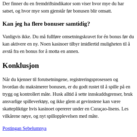
Der finner du en fremdriftsindikator som viser hvor mye du har
satset, og hvor mye som gjenstår før bonusen blir omsatt.
Kan jeg ha flere bonuser samtidig?
Vanligvis ikke. Du må fullføre omsetningskravet for én bonus før du
kan aktivere en ny. Noen kasinoer tilbyr imidlertid muligheten til å
avstå fra en bonus for å motta en annen.
Konklusjon
Når du kjenner til forutsetningene, registreringsprosessen og
hvordan du maksimerer bonusen, er du godt rustet til å spille på en
trygg og kontrollert måte. Husk alltid å sette innskuddsgrenser, bruk
ansvarlige spilleverktøy, og ikke glem at gevinstene kan være
skattepliktige hvis kasinoet opererer under en Curaçao-lisens. Les
vilkårene nøye, og nyt spillopplevelsen med måte.
Postingan Sebelumnya