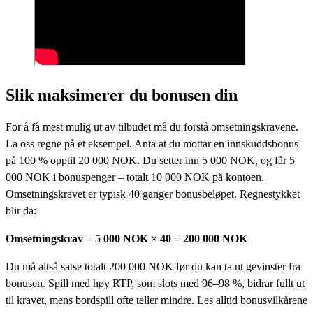
Slik maksimerer du bonusen din
For å få mest mulig ut av tilbudet må du forstå omsetningskravene.
La oss regne på et eksempel. Anta at du mottar en innskuddsbonus
på 100 % opptil 20 000 NOK. Du setter inn 5 000 NOK, og får 5
000 NOK i bonuspenger – totalt 10 000 NOK på kontoen.
Omsetningskravet er typisk 40 ganger bonusbeløpet. Regnestykket
blir da:
Omsetningskrav = 5 000 NOK × 40 = 200 000 NOK
Du må altså satse totalt 200 000 NOK før du kan ta ut gevinster fra
bonusen. Spill med høy RTP, som slots med 96–98 %, bidrar fullt ut
til kravet, mens bordspill ofte teller mindre. Les alltid bonusvilkårene