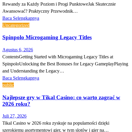
Rewandy za Każdy Poziom i Progi PunktoweJak Skutecznie
Awansować? Praktyczny Przewodnik…
Baca Selengkapnya
Uncategorized
Spinpolo Microgaming Legacy Titles
Agustus 6, 2026
ContentsGetting Started with Microgaming Legacy Titles at
SpinpoloUnlocking the Best Bonuses for Legacy GameplayPlaying
and Understanding the Legacy…
Baca Selengkapnya
public
Najlepsze gry w Tikal Casino: co warto zagrać w
2026 roku?
Juli 27, 2026
Tikal Casino w 2026 roku zyskuje na popularności dzięki
szerokiemu asortymentowi gier, w tym slotów i gier na…