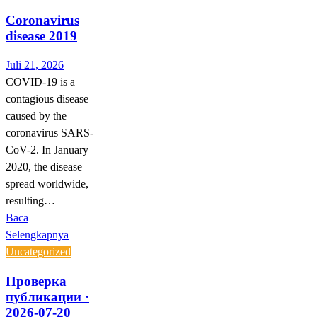
Coronavirus
disease 2019
Juli 21, 2026
COVID-19 is a
contagious disease
caused by the
coronavirus SARS-
CoV-2. In January
2020, the disease
spread worldwide,
resulting…
Baca
Selengkapnya
Uncategorized
Проверка
публикации ·
2026-07-20