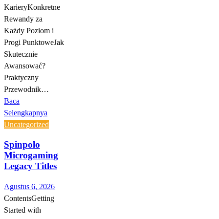
KarieryKonkretne
Rewandy za
Każdy Poziom i
Progi PunktoweJak
Skutecznie
Awansować?
Praktyczny
Przewodnik…
Baca
Selengkapnya
Uncategorized
Spinpolo
Microgaming
Legacy Titles
Agustus 6, 2026
ContentsGetting
Started with