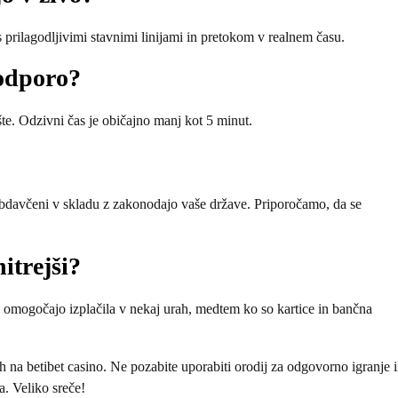
 prilagodljivimi stavnimi linijami in pretokom v realnem času.
odporo?
šte. Odzivni čas je običajno manj kot 5 minut.
obdavčeni v skladu z zakonodajo vaše države. Priporočamo, da se
itrejši?
n) omogočajo izplačila v nekaj urah, medtem ko so kartice in bančna
 na betibet casino. Ne pozabite uporabiti orodij za odgovorno igranje 
. Veliko sreče!