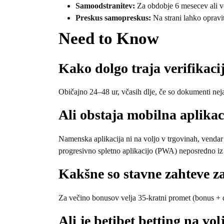
Samoodstranitev:
Za obdobje 6 mesecev ali v
Preskus samopreskus:
Na strani lahko opravit
Need to Know
Kako dolgo traja verifikaci
Običajno 24–48 ur, včasih dlje, če so dokumenti nejas
Ali obstaja mobilna aplikac
Namenska aplikacija ni na voljo v trgovinah, vendar 
progresivno spletno aplikacijo (PWA) neposredno iz 
Kakšne so stavne zahteve z
Za večino bonusov velja 35-kratni promet (bonus + d
Ali je betibet betting na vol