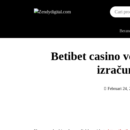
Beran
Betibet casino v
izraču
Februari 24,