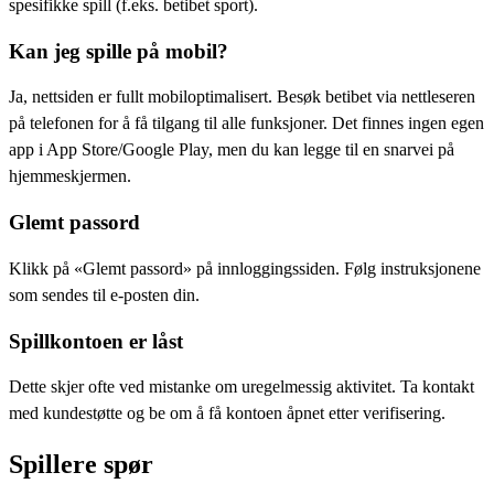
spesifikke spill (f.eks. betibet sport).
Kan jeg spille på mobil?
Ja, nettsiden er fullt mobiloptimalisert. Besøk betibet via nettleseren
på telefonen for å få tilgang til alle funksjoner. Det finnes ingen egen
app i App Store/Google Play, men du kan legge til en snarvei på
hjemmeskjermen.
Glemt passord
Klikk på «Glemt passord» på innloggingssiden. Følg instruksjonene
som sendes til e-posten din.
Spillkontoen er låst
Dette skjer ofte ved mistanke om uregelmessig aktivitet. Ta kontakt
med kundestøtte og be om å få kontoen åpnet etter verifisering.
Spillere spør