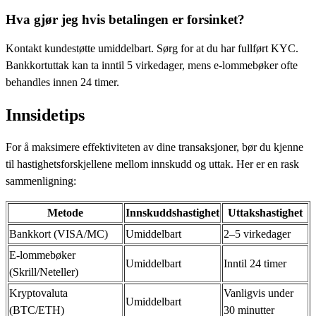
Hva gjør jeg hvis betalingen er forsinket?
Kontakt kundestøtte umiddelbart. Sørg for at du har fullført KYC.
Bankkortuttak kan ta inntil 5 virkedager, mens e-lommebøker ofte
behandles innen 24 timer.
Innsidetips
For å maksimere effektiviteten av dine transaksjoner, bør du kjenne
til hastighetsforskjellene mellom innskudd og uttak. Her er en rask
sammenligning:
Metode
Innskuddshastighet
Uttakshastighet
Bankkort (VISA/MC)
Umiddelbart
2–5 virkedager
E-lommebøker
Umiddelbart
Inntil 24 timer
(Skrill/Neteller)
Kryptovaluta
Vanligvis under
Umiddelbart
(BTC/ETH)
30 minutter