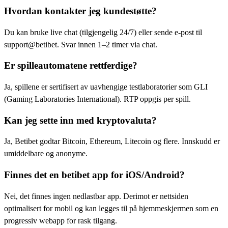
Hvordan kontakter jeg kundestøtte?
Du kan bruke live chat (tilgjengelig 24/7) eller sende e-post til
support@betibet. Svar innen 1–2 timer via chat.
Er spilleautomatene rettferdige?
Ja, spillene er sertifisert av uavhengige testlaboratorier som GLI
(Gaming Laboratories International). RTP oppgis per spill.
Kan jeg sette inn med kryptovaluta?
Ja, Betibet godtar Bitcoin, Ethereum, Litecoin og flere. Innskudd er
umiddelbare og anonyme.
Finnes det en betibet app for iOS/Android?
Nei, det finnes ingen nedlastbar app. Derimot er nettsiden
optimalisert for mobil og kan legges til på hjemmeskjermen som en
progressiv webapp for rask tilgang.