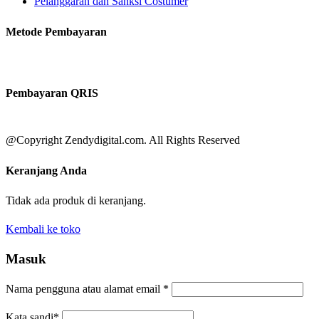
Pelanggaran dan Sanksi Costumer
Metode Pembayaran
Pembayaran QRIS
@Copyright Zendydigital.com. All Rights Reserved
Keranjang Anda
Tidak ada produk di keranjang.
Kembali ke toko
Masuk
Nama pengguna atau alamat email
*
Kata sandi
*