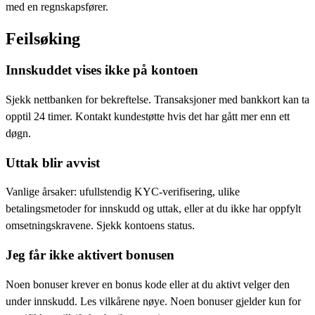
med en regnskapsfører.
Feilsøking
Innskuddet vises ikke på kontoen
Sjekk nettbanken for bekreftelse. Transaksjoner med bankkort kan ta
opptil 24 timer. Kontakt kundestøtte hvis det har gått mer enn ett
døgn.
Uttak blir avvist
Vanlige årsaker: ufullstendig KYC-verifisering, ulike
betalingsmetoder for innskudd og uttak, eller at du ikke har oppfylt
omsetningskravene. Sjekk kontoens status.
Jeg får ikke aktivert bonusen
Noen bonuser krever en bonus kode eller at du aktivt velger den
under innskudd. Les vilkårene nøye. Noen bonuser gjelder kun for