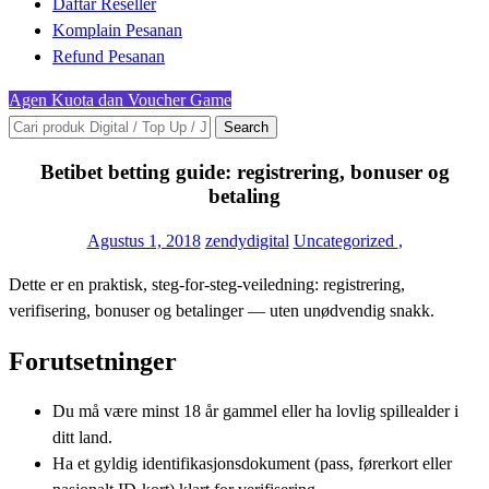
Daftar Reseller
Komplain Pesanan
Refund Pesanan
Agen Kuota dan Voucher Game
Search
Betibet betting guide: registrering, bonuser og
betaling
Agustus 1, 2018
zendydigital
Uncategorized
,
Dette er en praktisk, steg-for-steg-veiledning: registrering,
verifisering, bonuser og betalinger — uten unødvendig snakk.
Forutsetninger
Du må være minst 18 år gammel eller ha lovlig spillealder i
ditt land.
Ha et gyldig identifikasjonsdokument (pass, førerkort eller