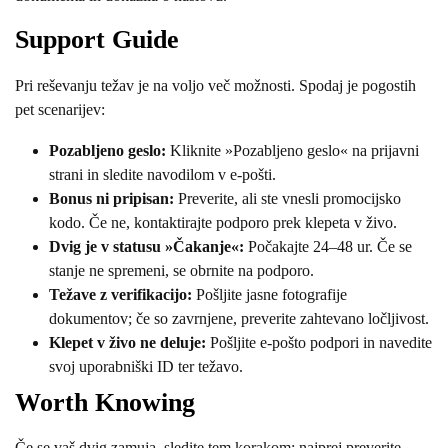
Support Guide
Pri reševanju težav je na voljo več možnosti. Spodaj je pogostih
pet scenarijev:
Pozabljeno geslo:
Kliknite »Pozabljeno geslo« na prijavni
strani in sledite navodilom v e-pošti.
Bonus ni pripisan:
Preverite, ali ste vnesli promocijsko
kodo. Če ne, kontaktirajte podporo prek klepeta v živo.
Dvig je v statusu »Čakanje«:
Počakajte 24–48 ur. Če se
stanje ne spremeni, se obrnite na podporo.
Težave z verifikacijo:
Pošljite jasne fotografije
dokumentov; če so zavrnjene, preverite zahtevano ločljivost.
Klepet v živo ne deluje:
Pošljite e-pošto podpori in navedite
svoj uporabniški ID ter težavo.
Worth Knowing
Če se vaš dvig zamuja, sledite tem korakom: najprej preverite