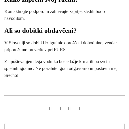
Kontaktirajte podporo in zahtevajte zaprtje; sledili bodo
navodilom.
Ali so dobitki obdavčeni?
V Sloveniji so dobitki iz igralnic oproščeni dohodnine, vendar
priporočamo preveritev pri FURS.
Z upoštevanjem tega vodnika boste lažje krmarili po svetu
spletnih igralnic. Ne pozabite igrati odgovorno in postaviti mej.
Srečno!