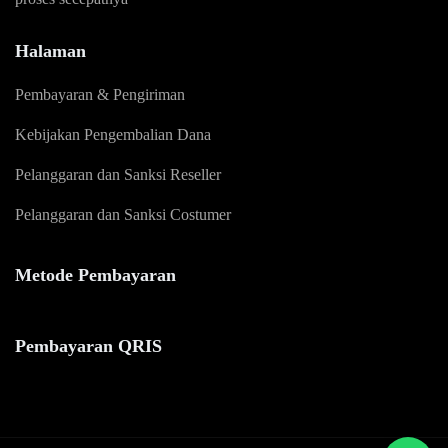
Halaman
Pembayaran & Pengiriman
Kebijakan Pengembalian Dana
Pelanggaran dan Sanksi Reseller
Pelanggaran dan Sanksi Costumer
Metode Pembayaran
Pembayaran QRIS