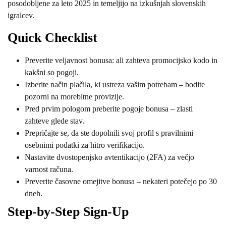
posodobljene za leto 2025 in temeljijo na izkušnjah slovenskih
igralcev.
Quick Checklist
Preverite veljavnost bonusa: ali zahteva promocijsko kodo in
kakšni so pogoji.
Izberite način plačila, ki ustreza vašim potrebam – bodite
pozorni na morebitne provizije.
Pred prvim pologom preberite pogoje bonusa – zlasti
zahteve glede stav.
Prepričajte se, da ste dopolnili svoj profil s pravilnimi
osebnimi podatki za hitro verifikacijo.
Nastavite dvostopenjsko avtentikacijo (2FA) za večjo
varnost računa.
Preverite časovne omejitve bonusa – nekateri potečejo po 30
dneh.
Step-by-Step Sign-Up