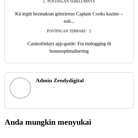
POSTINGAN SEBELUMNYA
Kā iegūt bezmaksas griezienus Captain Cooks kazino –
soli...
POSTINGAN TERBARU
Casinofridays app-guide: Fra innlogging til
bonusoptimalisering
Admin Zendydigital
Anda mungkin menyukai