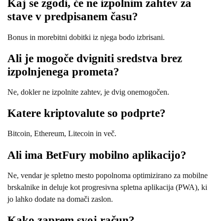
Kaj se zgodi, če ne izpolnim zahtev za
stave v predpisanem času?
Bonus in morebitni dobitki iz njega bodo izbrisani.
Ali je mogoče dvigniti sredstva brez
izpolnjenega prometa?
Ne, dokler ne izpolnite zahtev, je dvig onemogočen.
Katere kriptovalute so podprte?
Bitcoin, Ethereum, Litecoin in več.
Ali ima BetFury mobilno aplikacijo?
Ne, vendar je spletno mesto popolnoma optimizirano za mobilne
brskalnike in deluje kot progresivna spletna aplikacija (PWA), ki
jo lahko dodate na domači zaslon.
Kako zaprem svoj račun?