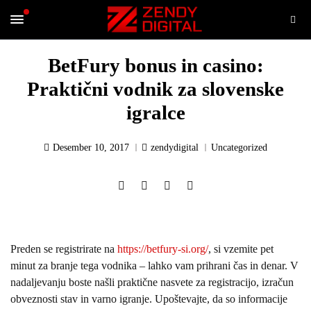
BetFury bonus in casino:
Praktični vodnik za slovenske
igralce
Desember 10, 2017
zendydigital
Uncategorized
Preden se registrirate na
https://betfury-si.org/
, si vzemite pet
minut za branje tega vodnika – lahko vam prihrani čas in denar. V
nadaljevanju boste našli praktične nasvete za registracijo, izračun
obveznosti stav in varno igranje. Upoštevajte, da so informacije