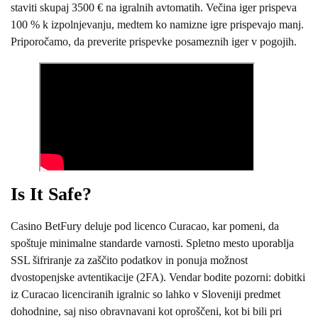
staviti skupaj 3500 € na igralnih avtomatih. Večina iger prispeva
100 % k izpolnjevanju, medtem ko namizne igre prispevajo manj.
Priporočamo, da preverite prispevke posameznih iger v pogojih.
Is It Safe?
Casino BetFury deluje pod licenco Curacao, kar pomeni, da
spoštuje minimalne standarde varnosti. Spletno mesto uporablja
SSL šifriranje za zaščito podatkov in ponuja možnost
dvostopenjske avtentikacije (2FA). Vendar bodite pozorni: dobitki
iz Curacao licenciranih igralnic so lahko v Sloveniji predmet
dohodnine, saj niso obravnavani kot oproščeni, kot bi bili pri