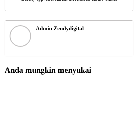
Admin Zendydigital
Anda mungkin menyukai