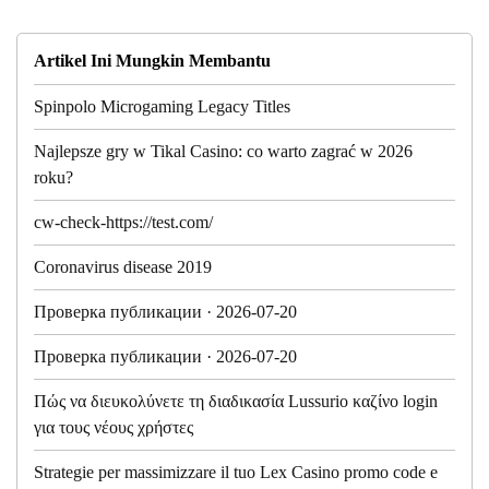
Artikel Ini Mungkin Membantu
Spinpolo Microgaming Legacy Titles
Najlepsze gry w Tikal Casino: co warto zagrać w 2026
roku?
cw-check-https://test.com/
Coronavirus disease 2019
Проверка публикации · 2026-07-20
Проверка публикации · 2026-07-20
Πώς να διευκολύνετε τη διαδικασία Lussurio καζίνο login
για τους νέους χρήστες
Strategie per massimizzare il tuo Lex Casino promo code e