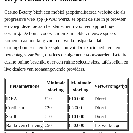
Casino Betcity biedt een mobiel geoptimaliseerde website die als
progressive web app (PWA) werkt. Je opent de site in je browser
en voegt deze toe aan het startscherm voor een app-achtige
ervaring. De bonusvoorwaarden zijn helder: nieuwe spelers
komen in aanmerking voor een welkomstpakket dat
stortingsbonussen en free spins omvat. De exacte bedragen en
percentages variëren, dus lees de algemene voorwaarden. Betcity
casino online beschikt over een ruime selectie slots, tafelspellen en
live dealers van toonaangevende providers.
Minimale
Maximale
Betaalmethode
Verwerkingstijd
storting
storting
iDEAL
€10
€10.000
Direct
Creditcard
€20
€5.000
Direct
Skrill
€10
€10.000
Direct
Bankoverschrijving
€50
€50.000
1-3 werkdagen