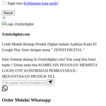
Ingat saya
Kehilangan kata sandi?
Masuk
Zendydigital.com
Lebih Mudah Belanja Produk Digital melalui Aplikasi Kami Di
Google Play Store dengan nama " ZENDYDIGITAL "
Halo Selamat datang di Zendydigital.com! Ada yang bisa kami
bantu ? Disini anda bisa KOMPLAIN PESANAN/ MEMINTA
LOGIN OTP/ KONFIRMASI PEMBAYARAN /
MENANYAKAN PRODUK DLL
Order Melalui Whatsapp