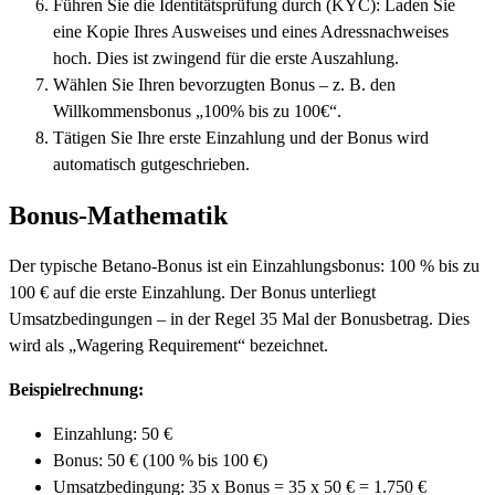
Führen Sie die Identitätsprüfung durch (KYC): Laden Sie
eine Kopie Ihres Ausweises und eines Adressnachweises
hoch. Dies ist zwingend für die erste Auszahlung.
Wählen Sie Ihren bevorzugten Bonus – z. B. den
Willkommensbonus „100% bis zu 100€“.
Tätigen Sie Ihre erste Einzahlung und der Bonus wird
automatisch gutgeschrieben.
Bonus-Mathematik
Der typische Betano-Bonus ist ein Einzahlungsbonus: 100 % bis zu
100 € auf die erste Einzahlung. Der Bonus unterliegt
Umsatzbedingungen – in der Regel 35 Mal der Bonusbetrag. Dies
wird als „Wagering Requirement“ bezeichnet.
Beispielrechnung:
Einzahlung: 50 €
Bonus: 50 € (100 % bis 100 €)
Umsatzbedingung: 35 x Bonus = 35 x 50 € = 1.750 €