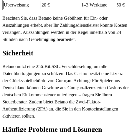
Überweisung
20 €
1–3 Werktage
50 €
Beachten Sie, dass Betano keine Gebühren für Ein- oder
Auszahlungen erhebt, aber Ihr Zahlungsdienstleister könnte Kosten
verlangen. Auszahlungen werden in der Regel innerhalb von 24
Stunden nach Genehmigung bearbeitet.
Sicherheit
Betano nutzt eine 256-Bit-SSL-Verschlüsselung, um alle
Datenübertragungen zu schützen. Das Casino besitzt eine Lizenz
der Glücksspielbehörde von Curaçao. Achtung: Für Spieler aus
Deutschland können Gewinne aus Curaçao-lizenzierten Casinos der
deutschen Einkommensteuer unterliegen – fragen Sie Ihren
Steuerberater. Zudem bietet Betano die Zwei-Faktor-
Authentifizierung (2FA) an, die Sie in den Kontoeinstellungen
aktivieren sollten.
Häufige Probleme und Lösungen