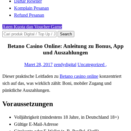
Daftar Reseller
Komplain Pesanan
Refund Pesanan
Agen Kuota dan Voucher Game
Search
Betano Casino Online: Anleitung zu Bonus, App
und Auszahlungen
Maret 28, 2017
zendydigital
Uncategorized
,
Dieser praktische Leitfaden zu
Betano casino online
konzentriert
sich auf das, was wirklich zählt: Boni, mobiler Zugang und
pünktliche Auszahlungen.
Voraussetzungen
Volljährigkeit (mindestens 18 Jahre, in Deutschland 18+)
Gültige E-Mail-Adresse