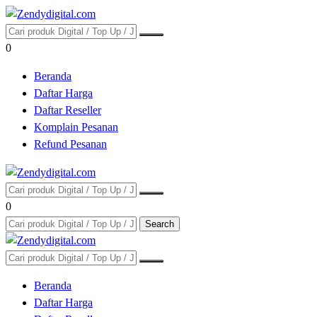
0
Beranda
Daftar Harga
Daftar Reseller
Komplain Pesanan
Refund Pesanan
0
Search
Beranda
Daftar Harga