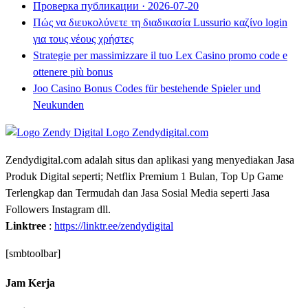
Проверка публикации · 2026-07-20
Πώς να διευκολύνετε τη διαδικασία Lussurio καζίνο login
για τους νέους χρήστες
Strategie per massimizzare il tuo Lex Casino promo code e
ottenere più bonus
Joo Casino Bonus Codes für bestehende Spieler und
Neukunden
Zendydigital.com adalah situs dan aplikasi yang menyediakan Jasa
Produk Digital seperti; Netflix Premium 1 Bulan, Top Up Game
Terlengkap dan Termudah dan Jasa Sosial Media seperti Jasa
Followers Instagram dll.
Linktree
:
https://linktr.ee/zendydigital
[smbtoolbar]
Jam Kerja