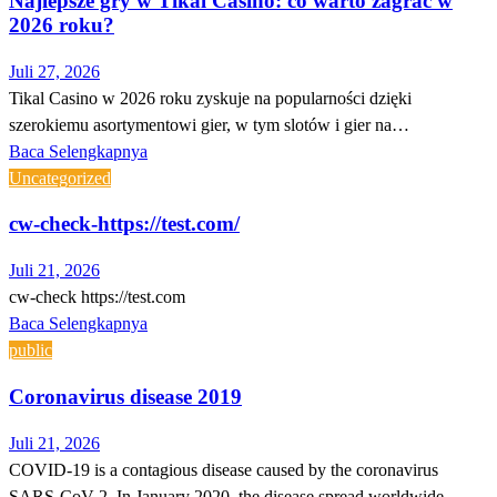
Najlepsze gry w Tikal Casino: co warto zagrać w
2026 roku?
Juli 27, 2026
Tikal Casino w 2026 roku zyskuje na popularności dzięki
szerokiemu asortymentowi gier, w tym slotów i gier na…
Baca Selengkapnya
Uncategorized
cw-check-https://test.com/
Juli 21, 2026
cw-check https://test.com
Baca Selengkapnya
public
Coronavirus disease 2019
Juli 21, 2026
COVID-19 is a contagious disease caused by the coronavirus
SARS-CoV-2. In January 2020, the disease spread worldwide,