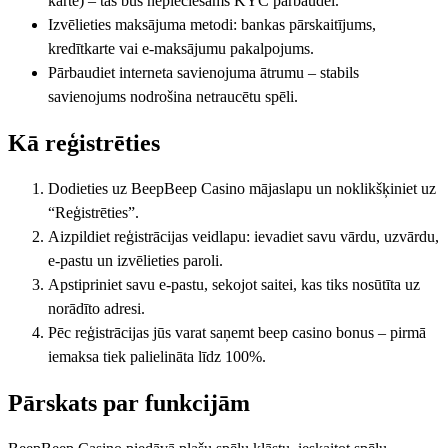
karte) – tas būs nepieciešams KYC pārbaudei.
Izvēlieties maksājuma metodi: bankas pārskaitījums,
kredītkarte vai e-maksājumu pakalpojums.
Pārbaudiet interneta savienojuma ātrumu – stabils
savienojums nodrošina netraucētu spēli.
Kā reģistrēties
Dodieties uz BeepBeep Casino mājaslapu un noklikšķiniet uz
“Reģistrēties”.
Aizpildiet reģistrācijas veidlapu: ievadiet savu vārdu, uzvārdu,
e-pastu un izvēlieties paroli.
Apstipriniet savu e-pastu, sekojot saitei, kas tiks nosūtīta uz
norādīto adresi.
Pēc reģistrācijas jūs varat saņemt beep casino bonus – pirmā
iemaksa tiek palielināta līdz 100%.
Pārskats par funkcijām