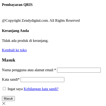
Pembayaran QRIS
@Copyright Zendydigital.com. All Rights Reserved
Keranjang Anda
Tidak ada produk di keranjang.
Kembali ke toko
Masuk
Nama pengguna atau alamat email
*
Kata sandi
*
Ingat saya
Kehilangan kata sandi?
Masuk