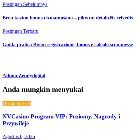
Postingan Sebelumnya
Beep kazino bonusa izmantošana – pilns un detalizēts ceļvedis
Postingan Terbaru
Guida pratica Bwin: registrazione, bonus e calcolo scommesse
Admin Zendydigital
Anda mungkin menyukai
Uncategorized
NVCasino Program VIP: Poziomy, Nagrody i
Przywileje
Agustus 6, 2026