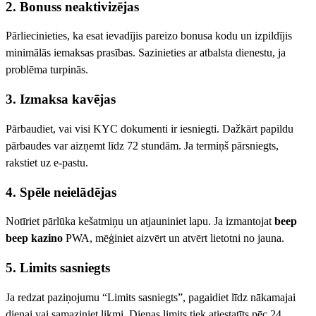
2. Bonuss neaktivizējas
Pārliecinieties, ka esat ievadījis pareizo bonusa kodu un izpildījis
minimālās iemaksas prasības. Sazinieties ar atbalsta dienestu, ja
problēma turpinās.
3. Izmaksa kavējas
Pārbaudiet, vai visi KYC dokumenti ir iesniegti. Dažkārt papildu
pārbaudes var aizņemt līdz 72 stundām. Ja termiņš pārsniegts,
rakstiet uz e-pastu.
4. Spēle neielādējas
Notīriet pārlūka kešatmiņu un atjauniniet lapu. Ja izmantojat
beep
beep kazino
PWA, mēģiniet aizvērt un atvērt lietotni no jauna.
5. Limits sasniegts
Ja redzat paziņojumu “Limits sasniegts”, pagaidiet līdz nākamajai
dienai vai samaziniet likmi. Dienas limits tiek atiestatīts pēc 24