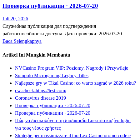
Проверка публикации · 2026-07-20
Juli 20, 2026
Служебная публикация для подтверждения
работоспособности доступа. Дата проверки: 2026-07-20.
Baca Selengkapnya
Artikel Ini Mungkin Membantu
NVCasino Program VIP: Poziomy, Nagrody i Przywileje
Spinpolo Microgaming Legacy Titles
Najlepsze gry w Tikal Casino: co warto zagrać w 2026 roku?
cw-check-https://test.com/
Coronavirus disease 2019
Проверка публикации · 2026-07-20
Проверка публикации · 2026-07-20
Πώς να διευκολύνετε τη διαδικασία Lussurio καζίνο login
για τους νέους χρήστες
Strategie per massimizzare il tuo Lex Casino promo code e