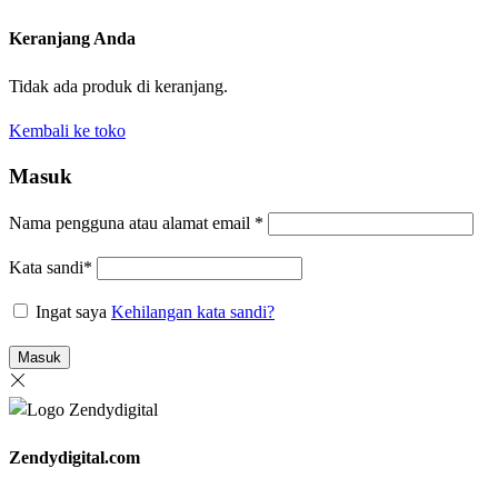
Keranjang Anda
Tidak ada produk di keranjang.
Kembali ke toko
Masuk
Nama pengguna atau alamat email
*
Kata sandi
*
Ingat saya
Kehilangan kata sandi?
Masuk
Zendydigital.com