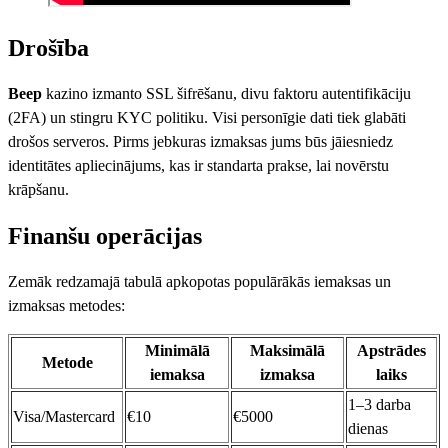
Drošība
Beep
kazino izmanto SSL šifrēšanu, divu faktoru autentifikāciju
(2FA) un stingru KYC politiku. Visi personīgie dati tiek glabāti
drošos serveros. Pirms jebkuras izmaksas jums būs jāiesniedz
identitātes apliecinājums, kas ir standarta prakse, lai novērstu
krāpšanu.
Finanšu operācijas
Zemāk redzamajā tabulā apkopotas populārākās iemaksas un
izmaksas metodes:
Minimālā
Maksimālā
Apstrādes
Metode
iemaksa
izmaksa
laiks
1–3 darba
Visa/Mastercard
€10
€5000
dienas