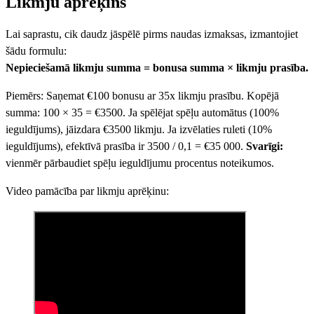
Likmju aprēķins
Lai saprastu, cik daudz jāspēlē pirms naudas izmaksas, izmantojiet
šādu formulu:
Nepieciešamā likmju summa = bonusa summa × likmju prasība.
Piemērs: Saņemat €100 bonusu ar 35x likmju prasību. Kopējā
summa: 100 × 35 = €3500. Ja spēlējat spēļu automātus (100%
ieguldījums), jāizdara €3500 likmju. Ja izvēlaties ruleti (10%
ieguldījums), efektīvā prasība ir 3500 / 0,1 = €35 000.
Svarīgi:
vienmēr pārbaudiet spēļu ieguldījumu procentus noteikumos.
Video pamācība par likmju aprēķinu: