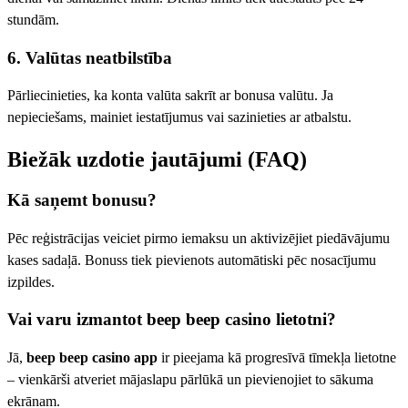
stundām.
6. Valūtas neatbilstība
Pārliecinieties, ka konta valūta sakrīt ar bonusa valūtu. Ja
nepieciešams, mainiet iestatījumus vai sazinieties ar atbalstu.
Biežāk uzdotie jautājumi (FAQ)
Kā saņemt bonusu?
Pēc reģistrācijas veiciet pirmo iemaksu un aktivizējiet piedāvājumu
kases sadaļā. Bonuss tiek pievienots automātiski pēc nosacījumu
izpildes.
Vai varu izmantot beep beep casino lietotni?
Jā,
beep beep casino app
ir pieejama kā progresīvā tīmekļa lietotne
– vienkārši atveriet mājaslapu pārlūkā un pievienojiet to sākuma
ekrānam.