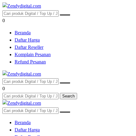
0
Beranda
Daftar Harga
Daftar Reseller
Komplain Pesanan
Refund Pesanan
0
Search
Beranda
Daftar Harga