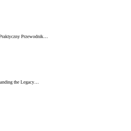
? Praktyczny Przewodnik…
standing the Legacy…