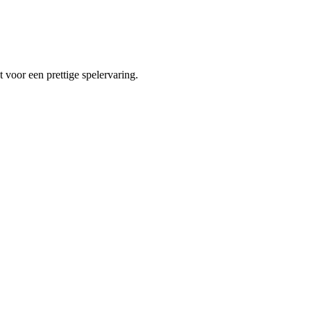
 voor een prettige spelervaring.