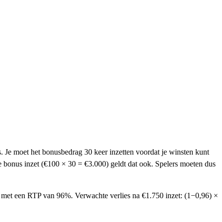
s. Je moet het bonusbedrag 30 keer inzetten voordat je winsten kunt
de bonus inzet (€100 × 30 = €3.000) geldt dat ook. Spelers moeten dus
lt met een RTP van 96%. Verwachte verlies na €1.750 inzet: (1−0,96) ×