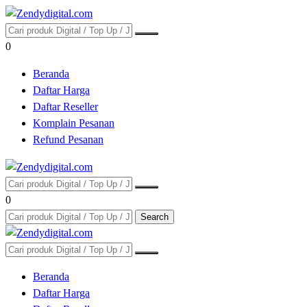
0
Beranda
Daftar Harga
Daftar Reseller
Komplain Pesanan
Refund Pesanan
0
Search
Beranda
Daftar Harga