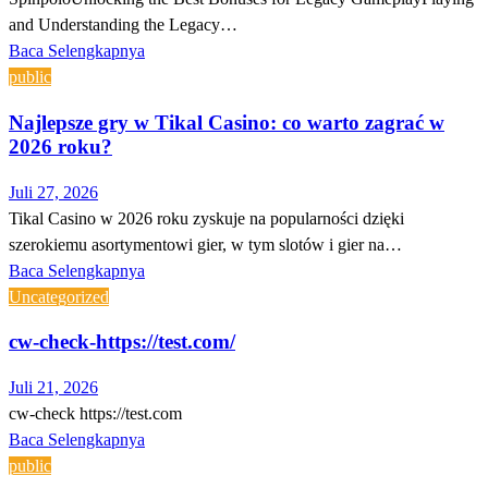
and Understanding the Legacy…
Baca Selengkapnya
public
Najlepsze gry w Tikal Casino: co warto zagrać w
2026 roku?
Juli 27, 2026
Tikal Casino w 2026 roku zyskuje na popularności dzięki
szerokiemu asortymentowi gier, w tym slotów i gier na…
Baca Selengkapnya
Uncategorized
cw-check-https://test.com/
Juli 21, 2026
cw-check https://test.com
Baca Selengkapnya
public