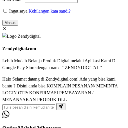
Ingat saya
Kehilangan kata sandi?
Masuk
Zendydigital.com
Lebih Mudah Belanja Produk Digital melalui Aplikasi Kami Di
Google Play Store dengan nama " ZENDYDIGITAL "
Halo Selamat datang di Zendydigital.com! Ada yang bisa kami
bantu ? Disini anda bisa KOMPLAIN PESANAN/ MEMINTA
LOGIN OTP/ KONFIRMASI PEMBAYARAN /
MENANYAKAN PRODUK DLL