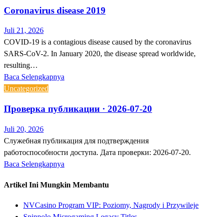
Coronavirus disease 2019
Juli 21, 2026
COVID-19 is a contagious disease caused by the coronavirus
SARS-CoV-2. In January 2020, the disease spread worldwide,
resulting…
Baca Selengkapnya
Uncategorized
Проверка публикации · 2026-07-20
Juli 20, 2026
Служебная публикация для подтверждения
работоспособности доступа. Дата проверки: 2026-07-20.
Baca Selengkapnya
Artikel Ini Mungkin Membantu
NVCasino Program VIP: Poziomy, Nagrody i Przywileje
Spinpolo Microgaming Legacy Titles