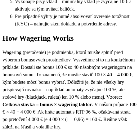
Vykonajte prvý vklad – minimálny vklad je zvyčajne 10 € a
aktivuje sa tým uvítací balíček.
Pre prípadné výhry je nutné absolvovať overenie totožnosti
(KYC) – nahrajte sken dokladu a potvrdenie adresy.
How Wagering Works
Wagering (pretočenie) je podmienka, ktorú musíte splniť pred
výberom bonusových prostriedkov. Vysvetlíme si to na konkrétnom
príklade: Dostali ste bonus 100 € so 40-násobným wageringom na
bonusovú sumu. To znamená, že musíte staviť 100 × 40 = 4 000 €,
kým budete môcť bonus vybrať. Dôležité je, že nie všetky hry
prispievajú rovnako – napríklad automaty zvyčajne 100 %, ale
stolové hry (blackjack, ruleta) len 10 % alebo menej. Vzorec:
Celková stávka = bonus × wagering faktor
. V našom prípade 100
€ × 40 = 4 000 €. Ak hráte automat s RTP 96 %, očakávaná strata
po pretočení 4 000 € je 4 000 × (1 – 0,96) = 160 €. Reálne však
záleží na šťastí a volatilite hry.