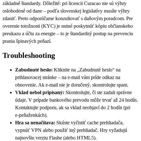
základné štandardy. Dôležité: pri licencii Curacao nie sú výhry
oslobodené od dane – podľa slovenskej legislatívy musíte výhry
zdaniť. Preto odporúčame konzultovať s daňovým poradcom. Pre
overenie totožnosti (KYC) je nutné poskytnúť kópiu občianskeho
preukazu a účtu za energie – to je štandardný postup na prevenciu
prania špinavých peňazí.
Troubleshooting
Zabudnuté heslo:
Kliknite na „Zabudnuté heslo“ na
prihlasovacej stránke – na e‑mail vám príde odkaz na
obnovenie. Ak e‑mail nie je doručený, skontrolujte spam.
Vklad nebol pripísaný:
Skontrolujte, či ste zadali správne
údaje. V prípade bankového prevodu môže trvať až 24 hodín.
Kontaktujte podporu, ak sa vklad neobjaví do 2 hodín (pri
e‑peňaženkách).
Hra sa nenačítava:
Skúste vyčistiť cache prehliadača,
vypnúť VPN alebo použiť iný prehliadač. Hry vyžadujú
najnovšiu verziu Flashe (alebo HTML5).