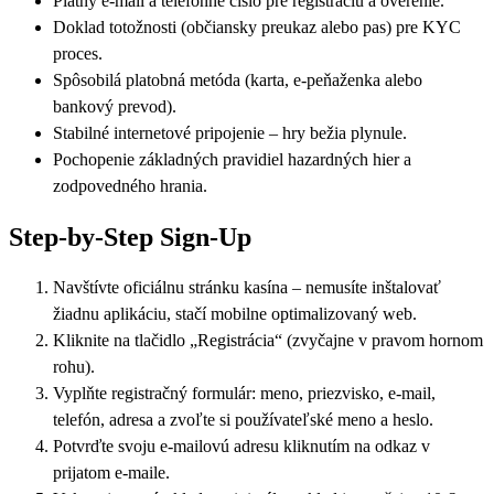
Platný e‑mail a telefónne číslo pre registráciu a overenie.
Doklad totožnosti (občiansky preukaz alebo pas) pre KYC
proces.
Spôsobilá platobná metóda (karta, e‑peňaženka alebo
bankový prevod).
Stabilné internetové pripojenie – hry bežia plynule.
Pochopenie základných pravidiel hazardných hier a
zodpovedného hrania.
Step-by-Step Sign-Up
Navštívte oficiálnu stránku kasína – nemusíte inštalovať
žiadnu aplikáciu, stačí mobilne optimalizovaný web.
Kliknite na tlačidlo „Registrácia“ (zvyčajne v pravom hornom
rohu).
Vyplňte registračný formulár: meno, priezvisko, e‑mail,
telefón, adresa a zvoľte si používateľské meno a heslo.
Potvrďte svoju e‑mailovú adresu kliknutím na odkaz v
prijatom e‑maile.