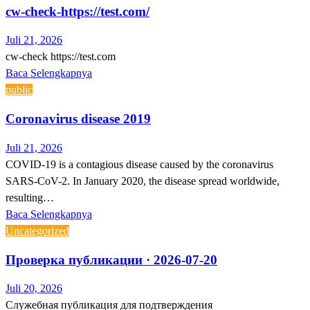
cw-check-https://test.com/
Juli 21, 2026
cw-check https://test.com
Baca Selengkapnya
public
Coronavirus disease 2019
Juli 21, 2026
COVID-19 is a contagious disease caused by the coronavirus
SARS-CoV-2. In January 2020, the disease spread worldwide,
resulting…
Baca Selengkapnya
Uncategorized
Проверка публикации · 2026-07-20
Juli 20, 2026
Служебная публикация для подтверждения