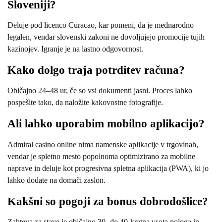
Sloveniji?
Deluje pod licenco Curacao, kar pomeni, da je mednarodno
legalen, vendar slovenski zakoni ne dovoljujejo promocije tujih
kazinojev. Igranje je na lastno odgovornost.
Kako dolgo traja potrditev računa?
Običajno 24–48 ur, če so vsi dokumenti jasni. Proces lahko
pospešite tako, da naložite kakovostne fotografije.
Ali lahko uporabim mobilno aplikacijo?
Admiral casino online nima namenske aplikacije v trgovinah,
vendar je spletno mesto popolnoma optimizirano za mobilne
naprave in deluje kot progresivna spletna aplikacija (PWA), ki jo
lahko dodate na domači zaslon.
Kakšni so pogoji za bonus dobrodošlice?
Zahteva za stave je običajno 30- do 40-kratna vsota pologa in