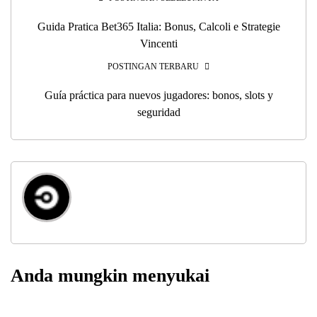
Guida Pratica Bet365 Italia: Bonus, Calcoli e Strategie
Vincenti
POSTINGAN TERBARU
Guía práctica para nuevos jugadores: bonos, slots y
seguridad
Anda mungkin menyukai