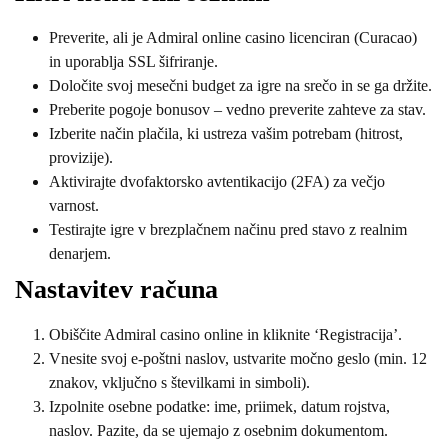
Preverite, ali je Admiral online casino licenciran (Curacao)
in uporablja SSL šifriranje.
Določite svoj mesečni budget za igre na srečo in se ga držite.
Preberite pogoje bonusov – vedno preverite zahteve za stav.
Izberite način plačila, ki ustreza vašim potrebam (hitrost,
provizije).
Aktivirajte dvofaktorsko avtentikacijo (2FA) za večjo
varnost.
Testirajte igre v brezplačnem načinu pred stavo z realnim
denarjem.
Nastavitev računa
Obiščite Admiral casino online in kliknite ‘Registracija’.
Vnesite svoj e-poštni naslov, ustvarite močno geslo (min. 12
znakov, vključno s številkami in simboli).
Izpolnite osebne podatke: ime, priimek, datum rojstva,
naslov. Pazite, da se ujemajo z osebnim dokumentom.