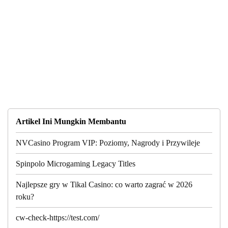
Artikel Ini Mungkin Membantu
NVCasino Program VIP: Poziomy, Nagrody i Przywileje
Spinpolo Microgaming Legacy Titles
Najlepsze gry w Tikal Casino: co warto zagrać w 2026
roku?
cw-check-https://test.com/