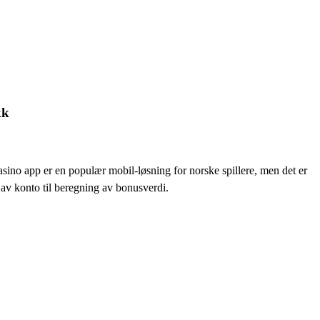
kk
 casino app er en populær mobil-løsning for norske spillere, men det er
av konto til beregning av bonusverdi.