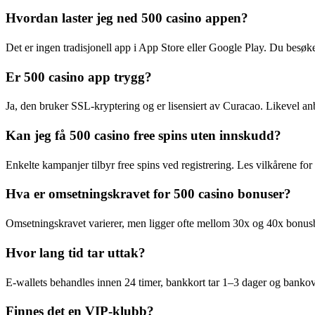
Hvordan laster jeg ned 500 casino appen?
Det er ingen tradisjonell app i App Store eller Google Play. Du besøke
Er 500 casino app trygg?
Ja, den bruker SSL-kryptering og er lisensiert av Curacao. Likevel anbe
Kan jeg få 500 casino free spins uten innskudd?
Enkelte kampanjer tilbyr free spins ved registrering. Les vilkårene f
Hva er omsetningskravet for 500 casino bonuser?
Omsetningskravet varierer, men ligger ofte mellom 30x og 40x bonusbel
Hvor lang tid tar uttak?
E-wallets behandles innen 24 timer, bankkort tar 1–3 dager og bankov
Finnes det en VIP-klubb?