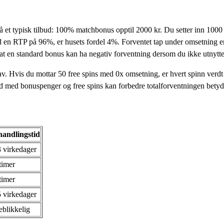
t typisk tilbud: 100% matchbonus opptil 2000 kr. Du setter inn 1000 k
ed en RTP på 96%, er husets fordel 4%. Forventet tap under omsetning er
t en standard bonus kan ha negativ forventning dersom du ikke utnytter 
av. Hvis du mottar 50 free spins med 0x omsetning, er hvert spinn verdt 
bud med bonuspenger og free spins kan forbedre totalforventningen betyd
andlingstid
 virkedager
timer
timer
 virkedager
blikkelig