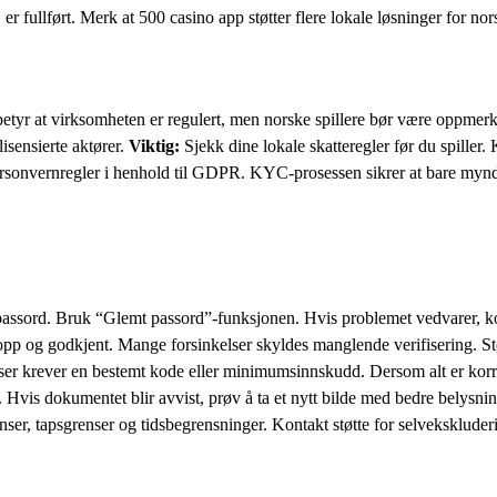
fullført. Merk at 500 casino app støtter flere lokale løsninger for norsk
etyr at virksomheten er regulert, men norske spillere bør være oppmer
lisensierte aktører.
Viktig:
Sjekk dine lokale skatteregler før du spiller.
rsonvernregler i henhold til GDPR. KYC-prosessen sikrer at bare myndig
 passord. Bruk “Glemt passord”-funksjonen. Hvis problemet vedvarer, kon
pp og godkjent. Mange forsinkelser skyldes manglende verifisering. St
r krever en bestemt kode eller minimumsinnskudd. Dersom alt er korre
r. Hvis dokumentet blir avvist, prøv å ta et nytt bilde med bedre belysnin
r, tapsgrenser og tidsbegrensninger. Kontakt støtte for selvekskluder