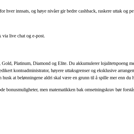
 for hver innsats, og høye nivåer gir bedre cashback, raskere uttak og p
 via live chat og e-post.
r, Gold, Platinum, Diamond og Elite. Du akkumulerer lojalitetspoeng me
dedikert kontoadministrator, høyere uttaksgrenser og eksklusive arrang
n husk at belønningene aldri skal være en grunn til å spille mer enn du h
bonusmuligheter, men matematikken bak omsetningskrav bør forstås. Bru