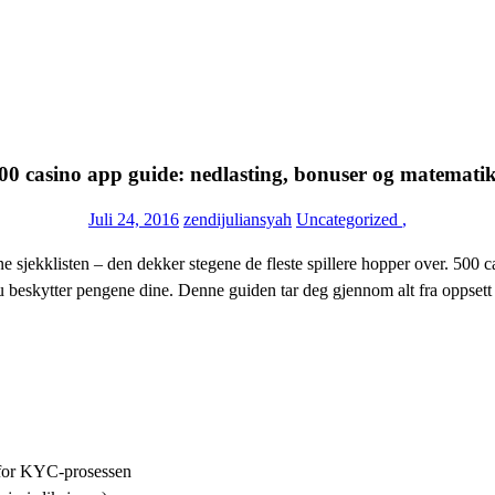
00 casino app guide: nedlasting, bonuser og matemati
Juli 24, 2016
zendijuliansyah
Uncategorized
,
enne sjekklisten – den dekker stegene de fleste spillere hopper over. 500
u beskytter pengene dine. Denne guiden tar deg gjennom alt fra oppsett 
t) for KYC-prosessen