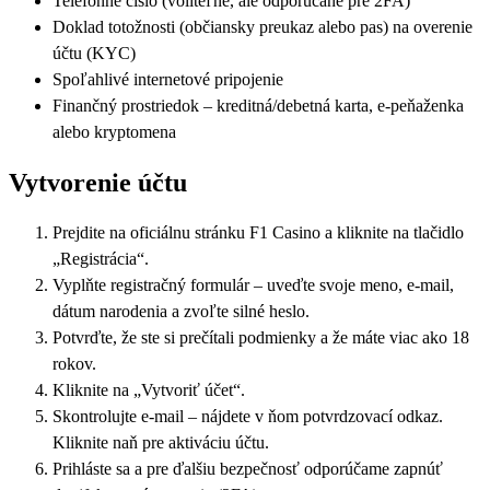
Telefónne číslo (voliteľné, ale odporúčané pre 2FA)
Doklad totožnosti (občiansky preukaz alebo pas) na overenie
účtu (KYC)
Spoľahlivé internetové pripojenie
Finančný prostriedok – kreditná/debetná karta, e‑peňaženka
alebo kryptomena
Vytvorenie účtu
Prejdite na oficiálnu stránku F1 Casino a kliknite na tlačidlo
„Registrácia“.
Vyplňte registračný formulár – uveďte svoje meno, e‑mail,
dátum narodenia a zvoľte silné heslo.
Potvrďte, že ste si prečítali podmienky a že máte viac ako 18
rokov.
Kliknite na „Vytvoriť účet“.
Skontrolujte e‑mail – nájdete v ňom potvrdzovací odkaz.
Kliknite naň pre aktiváciu účtu.
Prihláste sa a pre ďalšiu bezpečnosť odporúčame zapnúť