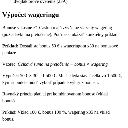
dvojfaktorové overenie (2FA).
Výpočet wageringu
Bonuse v kasíne F1 Casino majú zvyčajne viazaný wagering
(požiadavku na pretočenie). Poďme si ukázať konkrétny príklad.
Príklad:
Dostali ste bonus 50 € s wageringom x30 na bonusové
peniaze.
Vzorec:
Celková suma na pretočenie = bonus × wagering
Výpočet: 50 € × 30 = 1 500 €. Musíte teda staviť celkovo 1 500 €,
kým si budete môcť vybrať prípadné výhry z bonusu.
Rovnaký princíp platí aj pri kombinovanom bonuse (vklad +
bonus).
Príklad: Vklad 100 €, bonus 100 %, wagering x35 na vklad +
bonus.