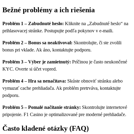
Bežné problémy a ich riešenia
Problém 1 – Zabudnuté heslo:
Kliknite na „Zabudnuté heslo“ na
prihlasovacej stránke. Postupujte podľa pokynov v e‑maili.
Problém 2 – Bonus sa neaktivoval:
Skontrolujte, či ste zvolili
bonus pri vklade. Ak áno, kontaktujte podporu.
Problém 3 – Výber je zamietnutý:
Príčinou je často neukončené
KYC. Overte si účet vopred.
Problém 4 – Hra sa nenačítava:
Skúste obnoviť stránku alebo
vymazať cache prehliadača. Ak problém pretrváva, kontaktujte
podporu.
Problém 5 – Pomalé načítanie stránky:
Skontrolujte internetové
pripojenie. F1 Casino je optimalizované pre moderné prehliadače.
Často kladené otázky (FAQ)