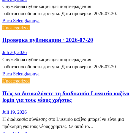
Служебная публикация для подтверждения
работоспособности доступа. Дата проверки: 2026-07-20.
Baca Selengkapnya
Uncategorized
Проверка публикации · 2026-07-20
Juli 20, 2026
Служебная публикация для подтверждения
работоспособности доступа. Дата проверки: 2026-07-20.
Baca Selengkapnya
Uncategorized
Πώς να διευκολύνετε τη διαδικασία Lussurio καζίνο
login για τους νέους χρήστες
Juli 19, 2026
Η διαδικασία σύνδεσης στο Lussurio καζίνο μπορεί να είναι μια
πρόκληση για τους νέους χρήστες. Σε αυτό το…