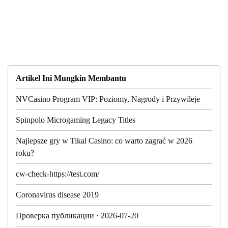
Artikel Ini Mungkin Membantu
NVCasino Program VIP: Poziomy, Nagrody i Przywileje
Spinpolo Microgaming Legacy Titles
Najlepsze gry w Tikal Casino: co warto zagrać w 2026
roku?
cw-check-https://test.com/
Coronavirus disease 2019
Проверка публикации · 2026-07-20