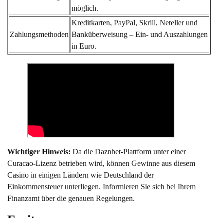
möglich.
Kreditkarten, PayPal, Skrill, Neteller und
Zahlungsmethoden
Banküberweisung – Ein- und Auszahlungen
in Euro.
Wichtiger Hinweis:
Da die Daznbet-Plattform unter einer
Curacao-Lizenz betrieben wird, können Gewinne aus diesem
Casino in einigen Ländern wie Deutschland der
Einkommensteuer unterliegen. Informieren Sie sich bei Ihrem
Finanzamt über die genauen Regelungen.