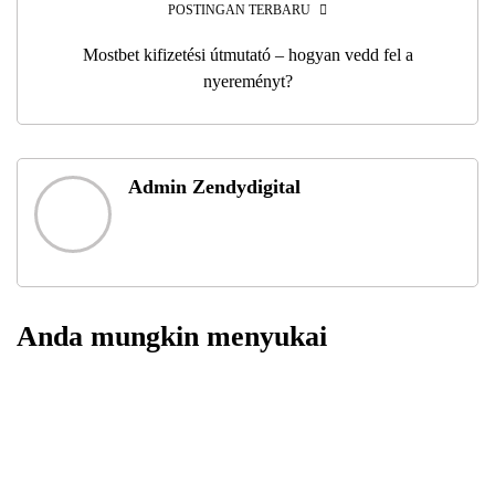
POSTINGAN TERBARU
Mostbet kifizetési útmutató – hogyan vedd fel a
nyereményt?
Admin Zendydigital
Anda mungkin menyukai