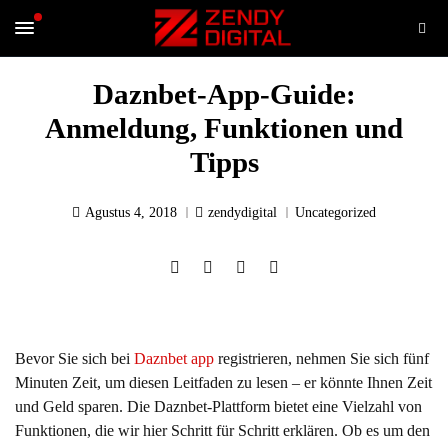
Daznbet-App-Guide:
Anmeldung, Funktionen und
Tipps
Agustus 4, 2018
zendydigital
Uncategorized
Bevor Sie sich bei
Daznbet app
registrieren, nehmen Sie sich fünf
Minuten Zeit, um diesen Leitfaden zu lesen – er könnte Ihnen Zeit
und Geld sparen. Die Daznbet-Plattform bietet eine Vielzahl von
Funktionen, die wir hier Schritt für Schritt erklären. Ob es um den