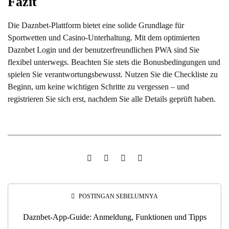
Fazit
Die Daznbet-Plattform bietet eine solide Grundlage für
Sportwetten und Casino-Unterhaltung. Mit dem optimierten
Daznbet Login und der benutzerfreundlichen PWA sind Sie
flexibel unterwegs. Beachten Sie stets die Bonusbedingungen und
spielen Sie verantwortungsbewusst. Nutzen Sie die Checkliste zu
Beginn, um keine wichtigen Schritte zu vergessen – und
registrieren Sie sich erst, nachdem Sie alle Details geprüft haben.
POSTINGAN SEBELUMNYA
Daznbet-App-Guide: Anmeldung, Funktionen und Tipps