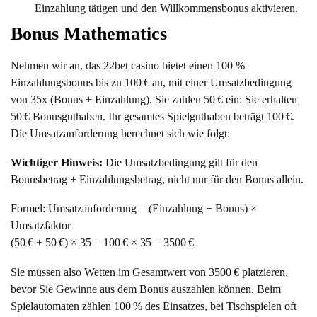
Einzahlung tätigen und den Willkommensbonus aktivieren.
Bonus Mathematics
Nehmen wir an, das 22bet casino bietet einen 100 %
Einzahlungsbonus bis zu 100 € an, mit einer Umsatzbedingung
von 35x (Bonus + Einzahlung). Sie zahlen 50 € ein: Sie erhalten
50 € Bonusguthaben. Ihr gesamtes Spielguthaben beträgt 100 €.
Die Umsatzanforderung berechnet sich wie folgt:
Wichtiger Hinweis:
Die Umsatzbedingung gilt für den
Bonusbetrag + Einzahlungsbetrag, nicht nur für den Bonus allein.
Formel: Umsatzanforderung = (Einzahlung + Bonus) ×
Umsatzfaktor
(50 € + 50 €) × 35 = 100 € × 35 = 3500 €
Sie müssen also Wetten im Gesamtwert von 3500 € platzieren,
bevor Sie Gewinne aus dem Bonus auszahlen können. Beim
Spielautomaten zählen 100 % des Einsatzes, bei Tischspielen oft