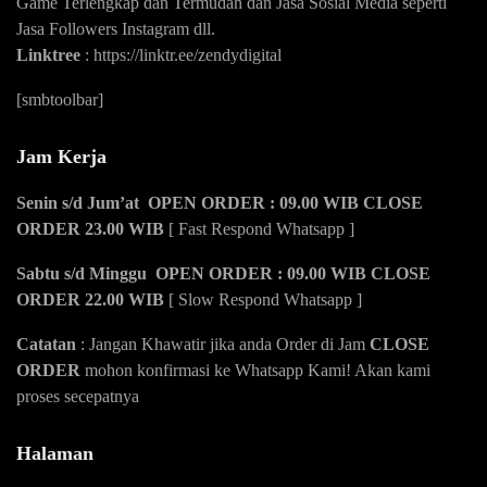
Game Terlengkap dan Termudah dan Jasa Sosial Media seperti
Jasa Followers Instagram dll.
Linktree
:
https://linktr.ee/zendydigital
[smbtoolbar]
Jam Kerja
Senin s/d Jum’at OPEN ORDER : 09.00 WIB CLOSE
ORDER 23.00 WIB
[ Fast Respond Whatsapp ]
Sabtu s/d Minggu OPEN ORDER : 09.00 WIB CLOSE
ORDER 22.00 WIB
[ Slow Respond Whatsapp ]
Catatan
: Jangan Khawatir jika anda Order di Jam
CLOSE
ORDER
mohon konfirmasi ke Whatsapp Kami! Akan kami
proses secepatnya
Halaman