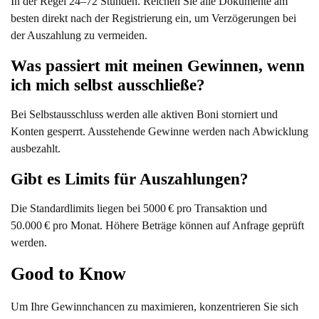
In der Regel 24–72 Stunden. Reichen Sie alle Dokumente am
besten direkt nach der Registrierung ein, um Verzögerungen bei
der Auszahlung zu vermeiden.
Was passiert mit meinen Gewinnen, wenn
ich mich selbst ausschließe?
Bei Selbstausschluss werden alle aktiven Boni storniert und
Konten gesperrt. Ausstehende Gewinne werden nach Abwicklung
ausbezahlt.
Gibt es Limits für Auszahlungen?
Die Standardlimits liegen bei 5000 € pro Transaktion und
50.000 € pro Monat. Höhere Beträge können auf Anfrage geprüft
werden.
Good to Know
Um Ihre Gewinnchancen zu maximieren, konzentrieren Sie sich