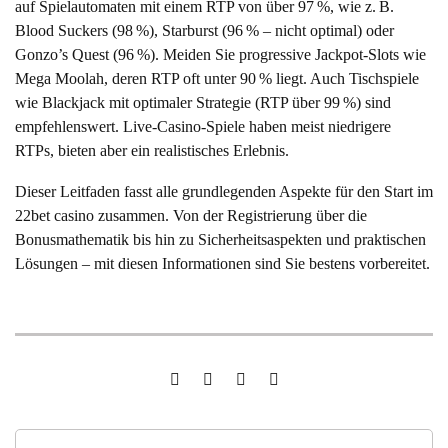
auf Spielautomaten mit einem RTP von über 97 %, wie z. B.
Blood Suckers (98 %), Starburst (96 % – nicht optimal) oder
Gonzo’s Quest (96 %). Meiden Sie progressive Jackpot-Slots wie
Mega Moolah, deren RTP oft unter 90 % liegt. Auch Tischspiele
wie Blackjack mit optimaler Strategie (RTP über 99 %) sind
empfehlenswert. Live-Casino-Spiele haben meist niedrigere
RTPs, bieten aber ein realistisches Erlebnis.
Dieser Leitfaden fasst alle grundlegenden Aspekte für den Start im
22bet casino zusammen. Von der Registrierung über die
Bonusmathematik bis hin zu Sicherheitsaspekten und praktischen
Lösungen – mit diesen Informationen sind Sie bestens vorbereitet.