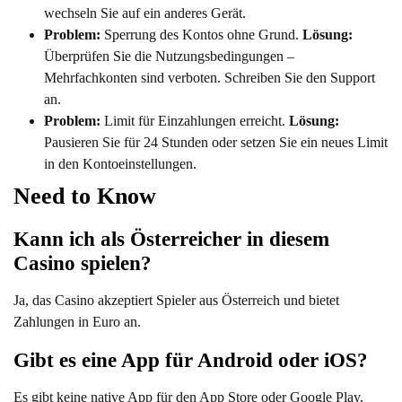
wechseln Sie auf ein anderes Gerät.
Problem:
Sperrung des Kontos ohne Grund.
Lösung:
Überprüfen Sie die Nutzungsbedingungen –
Mehrfachkonten sind verboten. Schreiben Sie den Support
an.
Problem:
Limit für Einzahlungen erreicht.
Lösung:
Pausieren Sie für 24 Stunden oder setzen Sie ein neues Limit
in den Kontoeinstellungen.
Need to Know
Kann ich als Österreicher in diesem
Casino spielen?
Ja, das Casino akzeptiert Spieler aus Österreich und bietet
Zahlungen in Euro an.
Gibt es eine App für Android oder iOS?
Es gibt keine native App für den App Store oder Google Play,